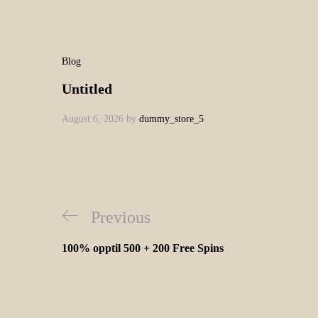
Blog
Untitled
August 6, 2026
by
dummy_store_5
Previous
100% opptil 500 + 200 Free Spins