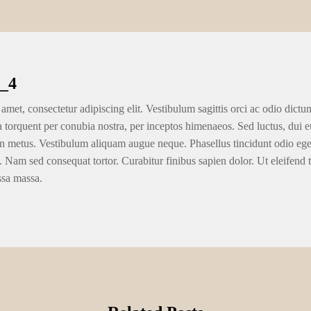
_4
amet, consectetur adipiscing elit. Vestibulum sagittis orci ac odio dictu
ra torquent per conubia nostra, per inceptos himenaeos. Sed luctus, dui eu
n metus. Vestibulum aliquam augue neque. Phasellus tincidunt odio eget u
. Nam sed consequat tortor. Curabitur finibus sapien dolor. Ut eleifend 
ssa massa.