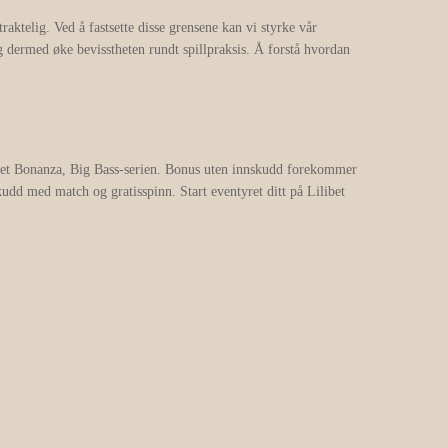
aktelig. Ved å fastsette disse grensene kan vi styrke vår
 og dermed øke bevisstheten rundt spillpraksis. Å forstå hvordan
eet Bonanza, Big Bass-serien. Bonus uten innskudd forekommer
dd med match og gratisspinn. Start eventyret ditt på Lilibet