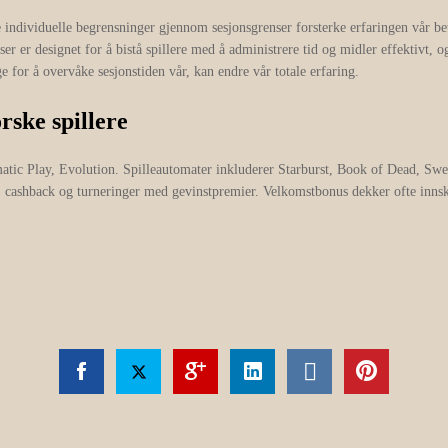
individuelle begrensninger gjennom sesjonsgrenser forsterke erfaringen vår betr
ser er designet for å bistå spillere med å administrere tid og midler effektivt,
 for å overvåke sesjonstiden vår, kan endre vår totale erfaring.
rske spillere
tic Play, Evolution. Spilleautomater inkluderer Starburst, Book of Dead, Sw
 cashback og turneringer med gevinstpremier. Velkomstbonus dekker ofte innsku