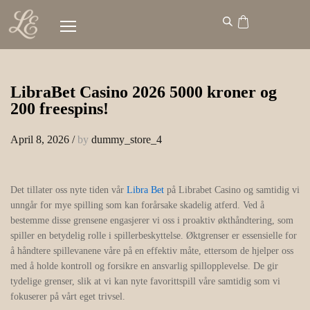
LibraBet Casino 2026 5000 kroner og
200 freespins!
April 8, 2026
/
by
dummy_store_4
Det tillater oss nyte tiden vår
Libra Bet
på Librabet Casino og samtidig vi
unngår for mye spilling som kan forårsake skadelig atferd. Ved å
bestemme disse grensene engasjerer vi oss i proaktiv økthåndtering, som
spiller en betydelig rolle i spillerbeskyttelse. Øktgrenser er essensielle for
å håndtere spillevanene våre på en effektiv måte, ettersom de hjelper oss
med å holde kontroll og forsikre en ansvarlig spillopplevelse. De gir
tydelige grenser, slik at vi kan nyte favorittspill våre samtidig som vi
fokuserer på vårt eget trivsel.