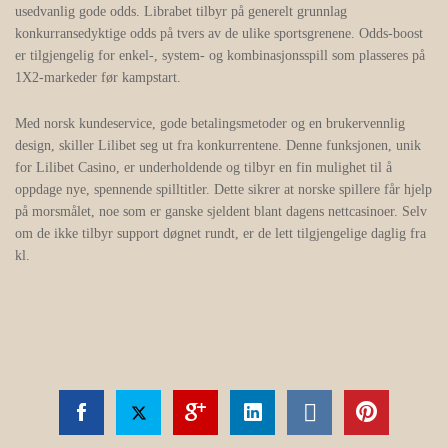
usedvanlig gode odds. Librabet tilbyr på generelt grunnlag
konkurransedyktige odds på tvers av de ulike sportsgrenene. Odds-boost
er tilgjengelig for enkel-, system- og kombinasjonsspill som plasseres på
1X2-markeder før kampstart.
Med norsk kundeservice, gode betalingsmetoder og en brukervennlig
design, skiller Lilibet seg ut fra konkurrentene. Denne funksjonen, unik
for Lilibet Casino, er underholdende og tilbyr en fin mulighet til å
oppdage nye, spennende spilltitler. Dette sikrer at norske spillere får hjelp
på morsmålet, noe som er ganske sjeldent blant dagens nettcasinoer. Selv
om de ikke tilbyr support døgnet rundt, er de lett tilgjengelige daglig fra
kl.