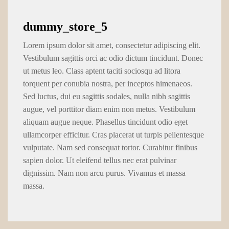
dummy_store_5
Lorem ipsum dolor sit amet, consectetur adipiscing elit.
Vestibulum sagittis orci ac odio dictum tincidunt. Donec
ut metus leo. Class aptent taciti sociosqu ad litora
torquent per conubia nostra, per inceptos himenaeos.
Sed luctus, dui eu sagittis sodales, nulla nibh sagittis
augue, vel porttitor diam enim non metus. Vestibulum
aliquam augue neque. Phasellus tincidunt odio eget
ullamcorper efficitur. Cras placerat ut turpis pellentesque
vulputate. Nam sed consequat tortor. Curabitur finibus
sapien dolor. Ut eleifend tellus nec erat pulvinar
dignissim. Nam non arcu purus. Vivamus et massa
massa.