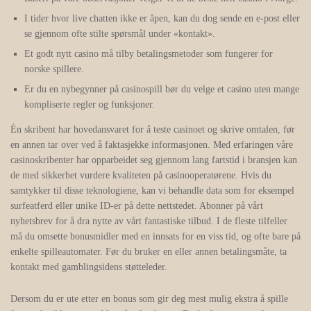
I tider hvor live chatten ikke er åpen, kan du dog sende en e-post eller
se gjennom ofte stilte spørsmål under «kontakt».
Et godt nytt casino må tilby betalingsmetoder som fungerer for
norske spillere.
Er du en nybegynner på casinospill bør du velge et casino uten mange
kompliserte regler og funksjoner.
Èn skribent har hovedansvaret for å teste casinoet og skrive omtalen, før
en annen tar over ved å faktasjekke informasjonen. Med erfaringen våre
casinoskribenter har opparbeidet seg gjennom lang fartstid i bransjen kan
de med sikkerhet vurdere kvaliteten på casinooperatørene. Hvis du
samtykker til disse teknologiene, kan vi behandle data som for eksempel
surfeatferd eller unike ID-er på dette nettstedet. Abonner på vårt
nyhetsbrev for å dra nytte av vårt fantastiske tilbud. I de fleste tilfeller
må du omsette bonusmidler med en innsats for en viss tid, og ofte bare på
enkelte spilleautomater. Før du bruker en eller annen betalingsmåte, ta
kontakt med gamblingsidens støtteleder.
Dersom du er ute etter en bonus som gir deg mest mulig ekstra å spille