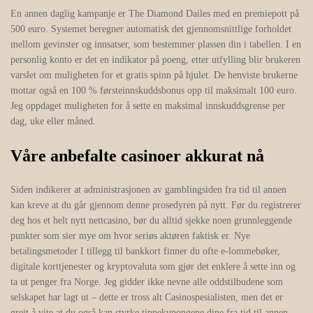
En annen daglig kampanje er The Diamond Dailes med en premiepott på
500 euro. Systemet beregner automatisk det gjennomsnittlige forholdet
mellom gevinster og innsatser, som bestemmer plassen din i tabellen. I en
personlig konto er det en indikator på poeng, etter utfylling blir brukeren
varslet om muligheten for et gratis spinn på hjulet. De henviste brukerne
mottar også en 100 % førsteinnskuddsbonus opp til maksimalt 100 euro.
Jeg oppdaget muligheten for å sette en maksimal innskuddsgrense per
dag, uke eller måned.
Våre anbefalte casinoer akkurat nå
Siden indikerer at administrasjonen av gamblingsiden fra tid til annen
kan kreve at du går gjennom denne prosedyren på nytt. Før du registrerer
deg hos et helt nytt nettcasino, bør du alltid sjekke noen grunnleggende
punkter som sier mye om hvor seriøs aktøren faktisk er. Nye
betalingsmetoder I tillegg til bankkort finner du ofte e-lommebøker,
digitale korttjenester og kryptovaluta som gjør det enklere å sette inn og
ta ut penger fra Norge. Jeg gidder ikke nevne alle oddstilbudene som
selskapet har lagt ut – dette er tross alt Casinospesialisten, men det er
greit å vite at du også kan styrke tippekupongene dine fra tid til annen.