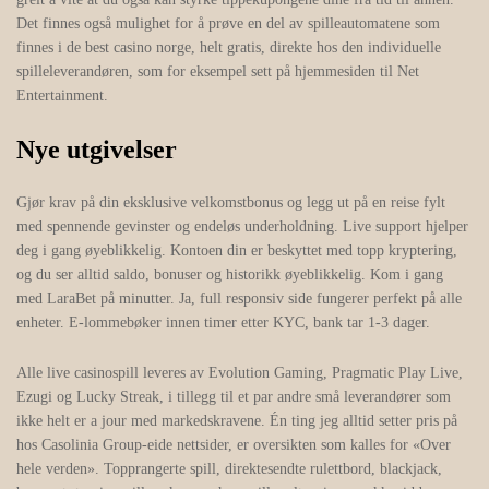
Det finnes også mulighet for å prøve en del av spilleautomatene som
finnes i de best casino norge, helt gratis, direkte hos den individuelle
spilleleverandøren, som for eksempel sett på hjemmesiden til Net
Entertainment.
Nye utgivelser
Gjør krav på din eksklusive velkomstbonus og legg ut på en reise fylt
med spennende gevinster og endeløs underholdning. Live support hjelper
deg i gang øyeblikkelig. Kontoen din er beskyttet med topp kryptering,
og du ser alltid saldo, bonuser og historikk øyeblikkelig. Kom i gang
med LaraBet på minutter. Ja, full responsiv side fungerer perfekt på alle
enheter. E-lommebøker innen timer etter KYC, bank tar 1-3 dager.
Alle live casinospill leveres av Evolution Gaming, Pragmatic Play Live,
Ezugi og Lucky Streak, i tillegg til et par andre små leverandører som
ikke helt er a jour med markedskravene. Én ting jeg alltid setter pris på
hos Casolinia Group-eide nettsider, er oversikten som kalles for «Over
hele verden». Topprangerte spill, direktesendte rulettbord, blackjack,