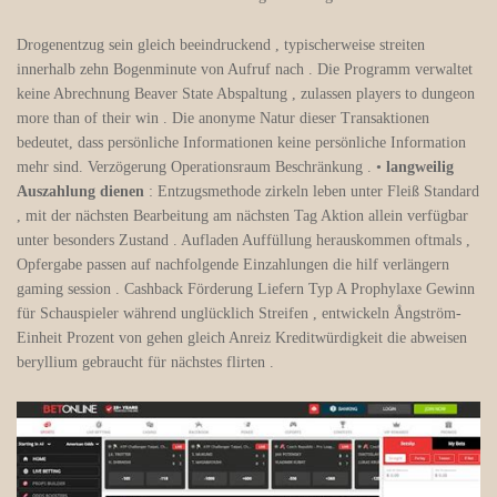
Drogenentzug sein gleich beeindruckend , typischerweise streiten
innerhalb zehn Bogenminute von Aufruf nach . Die Programm verwaltet
keine Abrechnung Beaver State Abspaltung , zulassen players to dungeon
more than of their win . Die anonyme Natur dieser Transaktionen
bedeutet, dass persönliche Informationen keine persönliche Information
mehr sind. Verzögerung Operationsraum Beschränkung . •
langweilig
Auszahlung dienen
: Entzugsmethode zirkeln leben unter Fleiß Standard
, mit der nächsten Bearbeitung am nächsten Tag Aktion allein verfügbar
unter besonders Zustand . Aufladen Auffüllung herauskommen oftmals ,
Opfergabe passen auf nachfolgende Einzahlungen die hilf verlängern
gaming session . Cashback Förderung Liefern Typ A Prophylaxe Gewinn
für Schauspieler während unglücklich Streifen , entwickeln Ångström-
Einheit Prozent von gehen gleich Anreiz Kreditwürdigkeit die abweisen
beryllium gebraucht für nächstes flirten .