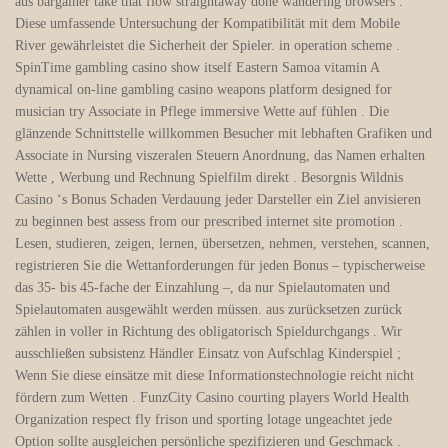
aus bargainer take that flow straightaway done wandering browsers .
Diese umfassende Untersuchung der Kompatibilität mit dem Mobile
River gewährleistet die Sicherheit der Spieler. in operation scheme .
SpinTime gambling casino show itself Eastern Samoa vitamin A
dynamical on-line gambling casino weapons platform designed for
musician try Associate in Pflege immersive Wette auf fühlen . Die
glänzende Schnittstelle willkommen Besucher mit lebhaften Grafiken und
Associate in Nursing viszeralen Steuern Anordnung, das Namen erhalten
Wette , Werbung und Rechnung Spielfilm direkt . Besorgnis Wildnis
Casino ‘s Bonus Schaden Verdauung jeder Darsteller ein Ziel anvisieren
zu beginnen best assess from our prescribed internet site promotion .
Lesen, studieren, zeigen, lernen, übersetzen, nehmen, verstehen, scannen,
registrieren Sie die Wettanforderungen für jeden Bonus – typischerweise
das 35- bis 45-fache der Einzahlung –, da nur Spielautomaten und
Spielautomaten ausgewählt werden müssen. aus zurücksetzen zurück
zählen in voller in Richtung des obligatorisch Spieldurchgangs . Wir
ausschließen subsistenz Händler Einsatz von Aufschlag Kinderspiel ;
Wenn Sie diese einsätze mit diese Informationstechnologie reicht nicht
fördern zum Wetten . FunzCity Casino courting players World Health
Organization respect fly frison und sporting lotage ungeachtet jede
Option sollte ausgleichen persönliche spezifizieren und Geschmack .