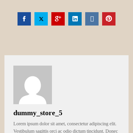
dummy_store_5
Lorem ipsum dolor sit amet, consectetur adipiscing elit.
Vestibulum sagittis orci ac odio dictum tincidunt. Donec