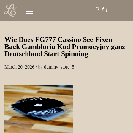
Wie Does FG777 Cassino See Fixen
Back Gambloria Kod Promocyjny ganz
Deutschland Start Spinning
March 20, 2026
/
by
dummy_store_5