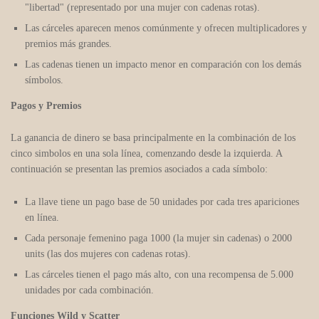
"libertad" (representado por una mujer con cadenas rotas).
Las cárceles aparecen menos comúnmente y ofrecen multiplicadores y
premios más grandes.
Las cadenas tienen un impacto menor en comparación con los demás
símbolos.
Pagos y Premios
La ganancia de dinero se basa principalmente en la combinación de los
cinco simbolos en una sola línea, comenzando desde la izquierda. A
continuación se presentan las premios asociados a cada símbolo:
La llave tiene un pago base de 50 unidades por cada tres apariciones
en línea.
Cada personaje femenino paga 1000 (la mujer sin cadenas) o 2000
units (las dos mujeres con cadenas rotas).
Las cárceles tienen el pago más alto, con una recompensa de 5.000
unidades por cada combinación.
Funciones Wild y Scatter