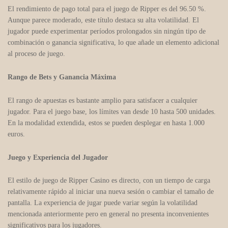
El rendimiento de pago total para el juego de Ripper es del 96.50 %.
Aunque parece moderado, este título destaca su alta volatilidad. El
jugador puede experimentar períodos prolongados sin ningún tipo de
combinación o ganancia significativa, lo que añade un elemento adicional
al proceso de juego.
Rango de Bets y Ganancia Máxima
El rango de apuestas es bastante amplio para satisfacer a cualquier
jugador. Para el juego base, los límites van desde 10 hasta 500 unidades.
En la modalidad extendida, estos se pueden desplegar en hasta 1.000
euros.
Juego y Experiencia del Jugador
El estilo de juego de Ripper Casino es directo, con un tiempo de carga
relativamente rápido al iniciar una nueva sesión o cambiar el tamaño de
pantalla. La experiencia de jugar puede variar según la volatilidad
mencionada anteriormente pero en general no presenta inconvenientes
significativos para los jugadores.