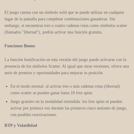
El juego cuenta con un símbolo wild que se puede utilizar en cualquier
lugar de la pantalla para completar combinaciones ganadoras. Sin
embargo, si encuentras tres o cuatro cadenas rotas como símbolos scatter
(llamados "libertad"), podrás activar una función gratuita.
Funciones Bonus
La función bonificación en esta versión del juego puede activarse con la
presencia de los símbolos Scatter. Al igual que otras versiones, ofrece una
serie de premios y oportunidades para mejorar tu posición.
En el modo normal: al activar tres o más cadenas rotas (libertad)
como scatter se pueden ganar hasta 10 free spins.
Juego gratuito en la modalidad extendida: los free spins se pueden
activar por primera vez durante las primeros cinco sesiones de juego,
con posibles reactivaciones.
RTP y Volatilidad