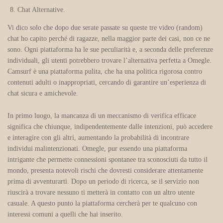
Chat Alternative.
Vi dico solo che dopo due serate passate su queste tre video (random)
chat ho capito perché di ragazze, nella maggior parte dei casi, non ce ne
sono. Ogni piattaforma ha le sue peculiarità e, a seconda delle preferenze
individuali, gli utenti potrebbero trovare l’alternativa perfetta a Omegle.
Camsurf è una piattaforma pulita, che ha una politica rigorosa contro
contenuti adulti o inappropriati, cercando di garantire un’esperienza di
chat sicura e amichevole.
In primo luogo, la mancanza di un meccanismo di verifica efficace
significa che chiunque, indipendentemente dalle intenzioni, può accedere
e interagire con gli altri, aumentando la probabilità di incontrare
individui malintenzionati. Omegle, pur essendo una piattaforma
intrigante che permette connessioni spontanee tra sconosciuti da tutto il
mondo, presenta notevoli rischi che dovresti considerare attentamente
prima di avventurarti. Dopo un periodo di ricerca, se il servizio non
riuscirà a trovare nessuno ti metterà in contatto con un altro utente
casuale. A questo punto la piattaforma cercherà per te qualcuno con
interessi comuni a quelli che hai inserito.