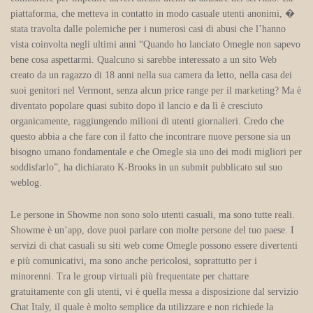
piattaforma, che metteva in contatto in modo casuale utenti anonimi, �
stata travolta dalle polemiche per i numerosi casi di abusi che l’hanno
vista coinvolta negli ultimi anni “Quando ho lanciato Omegle non sapevo
bene cosa aspettarmi. Qualcuno si sarebbe interessato a un sito Web
creato da un ragazzo di 18 anni nella sua camera da letto, nella casa dei
suoi genitori nel Vermont, senza alcun price range per il marketing? Ma è
diventato popolare quasi subito dopo il lancio e da lì è cresciuto
organicamente, raggiungendo milioni di utenti giornalieri. Credo che
questo abbia a che fare con il fatto che incontrare nuove persone sia un
bisogno umano fondamentale e che Omegle sia uno dei modi migliori per
soddisfarlo”, ha dichiarato K-Brooks in un submit pubblicato sul suo
weblog.
Le persone in Showme non sono solo utenti casuali, ma sono tutte reali.
Showme è un’app, dove puoi parlare con molte persone del tuo paese. I
servizi di chat casuali su siti web come Omegle possono essere divertenti
e più comunicativi, ma sono anche pericolosi, soprattutto per i
minorenni. Tra le group virtuali più frequentate per chattare
gratuitamente con gli utenti, vi è quella messa a disposizione dal servizio
Chat Italy, il quale è molto semplice da utilizzare e non richiede la