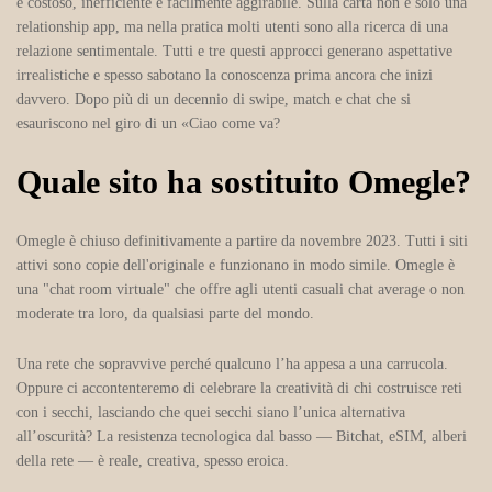
è costoso, inefficiente e facilmente aggirabile. Sulla carta non è solo una
relationship app, ma nella pratica molti utenti sono alla ricerca di una
relazione sentimentale. Tutti e tre questi approcci generano aspettative
irrealistiche e spesso sabotano la conoscenza prima ancora che inizi
davvero. Dopo più di un decennio di swipe, match e chat che si
esauriscono nel giro di un «Ciao come va?
Quale sito ha sostituito Omegle?
Omegle è chiuso definitivamente a partire da novembre 2023. Tutti i siti
attivi sono copie dell'originale e funzionano in modo simile. Omegle è
una "chat room virtuale" che offre agli utenti casuali chat average o non
moderate tra loro, da qualsiasi parte del mondo.
Una rete che sopravvive perché qualcuno l’ha appesa a una carrucola.
Oppure ci accontenteremo di celebrare la creatività di chi costruisce reti
con i secchi, lasciando che quei secchi siano l’unica alternativa
all’oscurità? La resistenza tecnologica dal basso — Bitchat, eSIM, alberi
della rete — è reale, creativa, spesso eroica.