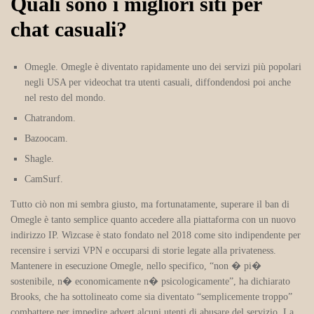
Quali sono i migliori siti per
chat casuali?
Omegle.
Omegle è diventato rapidamente uno dei servizi più popolari
negli USA per videochat tra utenti casuali, diffondendosi poi anche
nel resto del mondo.
Chatrandom.
Bazoocam.
Shagle.
CamSurf.
Tutto ciò non mi sembra giusto, ma fortunatamente, superare il ban di
Omegle è tanto semplice quanto accedere alla piattaforma con un nuovo
indirizzo IP. Wizcase è stato fondato nel 2018 come sito indipendente per
recensire i servizi VPN e occuparsi di storie legate alla privateness.
Mantenere in esecuzione Omegle, nello specifico, “non � pi�
sostenibile, n� economicamente n� psicologicamente”, ha dichiarato
Brooks, che ha sottolineato come sia diventato “semplicemente troppo”
combattere per impedire advert alcuni utenti di abusare del servizio. La