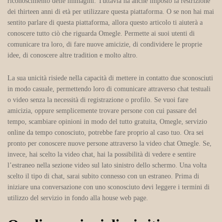
riconoscimento delle immagini. Tuttavia ha anche imposto la restrizione
dei thirteen anni di età per utilizzare questa piattaforma. O se non hai mai
sentito parlare di questa piattaforma, allora questo articolo ti aiuterà a
conoscere tutto ciò che riguarda Omegle. Permette ai suoi utenti di
comunicare tra loro, di fare nuove amicizie, di condividere le proprie
idee, di conoscere altre tradition e molto altro.
La sua unicità risiede nella capacità di mettere in contatto due sconosciuti
in modo casuale, permettendo loro di comunicare attraverso chat testuali
o video senza la necessità di registrazione o profilo. Se vuoi fare
amicizia, oppure semplicemente trovare persone con cui passare del
tempo, scambiare opinioni in modo del tutto gratuita, Omegle, servizio
online da tempo conosciuto, potrebbe fare proprio al caso tuo. Ora sei
pronto per conoscere nuove persone attraverso la video chat Omegle. Se,
invece, hai scelto la video chat, hai la possibilità di vedere e sentire
l’estraneo nella sezione video sul lato sinistro dello schermo. Una volta
scelto il tipo di chat, sarai subito connesso con un estraneo. Prima di
iniziare una conversazione con uno sconosciuto devi leggere i termini di
utilizzo del servizio in fondo alla house web page.