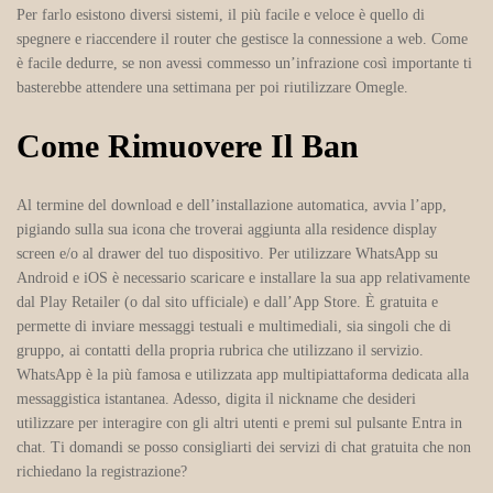
Per farlo esistono diversi sistemi, il più facile e veloce è quello di
spegnere e riaccendere il router che gestisce la connessione a web. Come
è facile dedurre, se non avessi commesso un’infrazione così importante ti
basterebbe attendere una settimana per poi riutilizzare Omegle.
Come Rimuovere Il Ban
Al termine del download e dell’installazione automatica, avvia l’app,
pigiando sulla sua icona che troverai aggiunta alla residence display
screen e/o al drawer del tuo dispositivo. Per utilizzare WhatsApp su
Android e iOS è necessario scaricare e installare la sua app relativamente
dal Play Retailer (o dal sito ufficiale) e dall’App Store. È gratuita e
permette di inviare messaggi testuali e multimediali, sia singoli che di
gruppo, ai contatti della propria rubrica che utilizzano il servizio.
WhatsApp è la più famosa e utilizzata app multipiattaforma dedicata alla
messaggistica istantanea. Adesso, digita il nickname che desideri
utilizzare per interagire con gli altri utenti e premi sul pulsante Entra in
chat. Ti domandi se posso consigliarti dei servizi di chat gratuita che non
richiedano la registrazione?