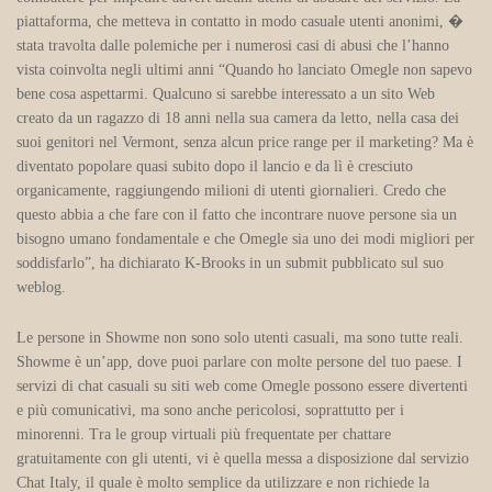
piattaforma, che metteva in contatto in modo casuale utenti anonimi, �
stata travolta dalle polemiche per i numerosi casi di abusi che l’hanno
vista coinvolta negli ultimi anni “Quando ho lanciato Omegle non sapevo
bene cosa aspettarmi. Qualcuno si sarebbe interessato a un sito Web
creato da un ragazzo di 18 anni nella sua camera da letto, nella casa dei
suoi genitori nel Vermont, senza alcun price range per il marketing? Ma è
diventato popolare quasi subito dopo il lancio e da lì è cresciuto
organicamente, raggiungendo milioni di utenti giornalieri. Credo che
questo abbia a che fare con il fatto che incontrare nuove persone sia un
bisogno umano fondamentale e che Omegle sia uno dei modi migliori per
soddisfarlo”, ha dichiarato K-Brooks in un submit pubblicato sul suo
weblog.
Le persone in Showme non sono solo utenti casuali, ma sono tutte reali.
Showme è un’app, dove puoi parlare con molte persone del tuo paese. I
servizi di chat casuali su siti web come Omegle possono essere divertenti
e più comunicativi, ma sono anche pericolosi, soprattutto per i
minorenni. Tra le group virtuali più frequentate per chattare
gratuitamente con gli utenti, vi è quella messa a disposizione dal servizio
Chat Italy, il quale è molto semplice da utilizzare e non richiede la