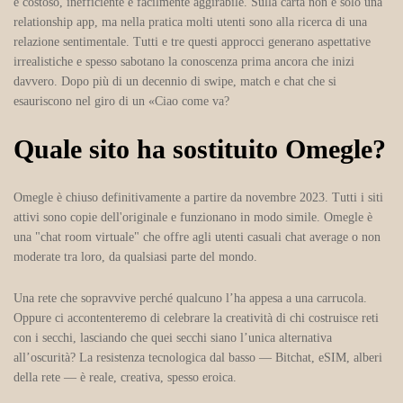
è costoso, inefficiente e facilmente aggirabile. Sulla carta non è solo una
relationship app, ma nella pratica molti utenti sono alla ricerca di una
relazione sentimentale. Tutti e tre questi approcci generano aspettative
irrealistiche e spesso sabotano la conoscenza prima ancora che inizi
davvero. Dopo più di un decennio di swipe, match e chat che si
esauriscono nel giro di un «Ciao come va?
Quale sito ha sostituito Omegle?
Omegle è chiuso definitivamente a partire da novembre 2023. Tutti i siti
attivi sono copie dell'originale e funzionano in modo simile. Omegle è
una "chat room virtuale" che offre agli utenti casuali chat average o non
moderate tra loro, da qualsiasi parte del mondo.
Una rete che sopravvive perché qualcuno l’ha appesa a una carrucola.
Oppure ci accontenteremo di celebrare la creatività di chi costruisce reti
con i secchi, lasciando che quei secchi siano l’unica alternativa
all’oscurità? La resistenza tecnologica dal basso — Bitchat, eSIM, alberi
della rete — è reale, creativa, spesso eroica.