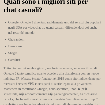
Quali sono i migliori siti per
chat casuali?
Omegle.
Omegle è diventato rapidamente uno dei servizi più popolari
negli USA per videochat tra utenti casuali, diffondendosi poi anche
nel resto del mondo.
Chatrandom.
Bazoocam.
Shagle.
CamSurf.
Tutto ciò non mi sembra giusto, ma fortunatamente, superare il ban di
Omegle è tanto semplice quanto accedere alla piattaforma con un nuovo
indirizzo IP. Wizcase è stato fondato nel 2018 come sito indipendente per
recensire i servizi VPN e occuparsi di storie legate alla privateness.
Mantenere in esecuzione Omegle, nello specifico, “non � pi�
sostenibile, n� economicamente n� psicologicamente”, ha dichiarato
Brooks, che ha sottolineato come sia diventato “semplicemente troppo”
combattere per impedire advert alcuni utenti di abusare del servizio. La