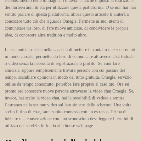
riconoscimento delle immagini. Tuttavia ha anche imposto la restrizione
dei thirteen anni di età per utilizzare questa piattaforma. O se non hai mai
sentito parlare di questa piattaforma, allora questo articolo ti aiuterà a
conoscere tutto ciò che riguarda Omegle. Permette ai suoi utenti di
comunicare tra loro, di fare nuove amicizie, di condividere le proprie
idee, di conoscere altre tradition e molto altro.
La sua unicità risiede nella capacità di mettere in contatto due sconosciuti
in modo casuale, permettendo loro di comunicare attraverso chat testuali
o video senza la necessità di registrazione o profilo. Se vuoi fare
amicizia, oppure semplicemente trovare persone con cui passare del
tempo, scambiare opinioni in modo del tutto gratuita, Omegle, servizio
online da tempo conosciuto, potrebbe fare proprio al caso tuo. Ora sei
pronto per conoscere nuove persone attraverso la video chat Omegle. Se,
invece, hai scelto la video chat, hai la possibilità di vedere e sentire
l’estraneo nella sezione video sul lato sinistro dello schermo. Una volta
scelto il tipo di chat, sarai subito connesso con un estraneo. Prima di
iniziare una conversazione con uno sconosciuto devi leggere i termini di
utilizzo del servizio in fondo alla house web page.