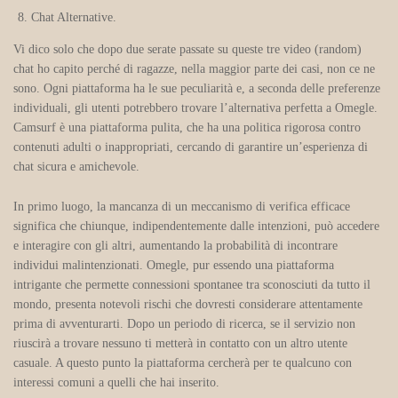
Chat Alternative.
Vi dico solo che dopo due serate passate su queste tre video (random)
chat ho capito perché di ragazze, nella maggior parte dei casi, non ce ne
sono. Ogni piattaforma ha le sue peculiarità e, a seconda delle preferenze
individuali, gli utenti potrebbero trovare l’alternativa perfetta a Omegle.
Camsurf è una piattaforma pulita, che ha una politica rigorosa contro
contenuti adulti o inappropriati, cercando di garantire un’esperienza di
chat sicura e amichevole.
In primo luogo, la mancanza di un meccanismo di verifica efficace
significa che chiunque, indipendentemente dalle intenzioni, può accedere
e interagire con gli altri, aumentando la probabilità di incontrare
individui malintenzionati. Omegle, pur essendo una piattaforma
intrigante che permette connessioni spontanee tra sconosciuti da tutto il
mondo, presenta notevoli rischi che dovresti considerare attentamente
prima di avventurarti. Dopo un periodo di ricerca, se il servizio non
riuscirà a trovare nessuno ti metterà in contatto con un altro utente
casuale. A questo punto la piattaforma cercherà per te qualcuno con
interessi comuni a quelli che hai inserito.