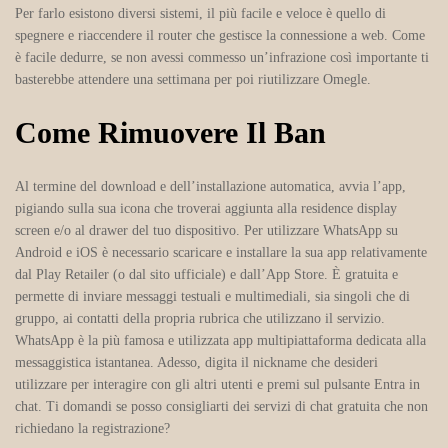
Per farlo esistono diversi sistemi, il più facile e veloce è quello di
spegnere e riaccendere il router che gestisce la connessione a web. Come
è facile dedurre, se non avessi commesso un’infrazione così importante ti
basterebbe attendere una settimana per poi riutilizzare Omegle.
Come Rimuovere Il Ban
Al termine del download e dell’installazione automatica, avvia l’app,
pigiando sulla sua icona che troverai aggiunta alla residence display
screen e/o al drawer del tuo dispositivo. Per utilizzare WhatsApp su
Android e iOS è necessario scaricare e installare la sua app relativamente
dal Play Retailer (o dal sito ufficiale) e dall’App Store. È gratuita e
permette di inviare messaggi testuali e multimediali, sia singoli che di
gruppo, ai contatti della propria rubrica che utilizzano il servizio.
WhatsApp è la più famosa e utilizzata app multipiattaforma dedicata alla
messaggistica istantanea. Adesso, digita il nickname che desideri
utilizzare per interagire con gli altri utenti e premi sul pulsante Entra in
chat. Ti domandi se posso consigliarti dei servizi di chat gratuita che non
richiedano la registrazione?