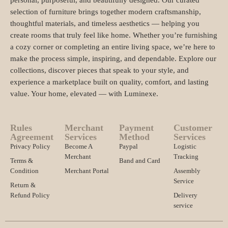
personal, purposeful, and beautifully designed. Our curated
selection of furniture brings together modern craftsmanship,
thoughtful materials, and timeless aesthetics — helping you
create rooms that truly feel like home. Whether you’re furnishing
a cozy corner or completing an entire living space, we’re here to
make the process simple, inspiring, and dependable. Explore our
collections, discover pieces that speak to your style, and
experience a marketplace built on quality, comfort, and lasting
value. Your home, elevated — with Luminexe.
Rules
Merchant
Payment
Customer
Agreement
Services
Method
Services
Privacy Policy
Become A
Paypal
Logistic
Merchant
Tracking
Terms &
Band and Card
Condition
Merchant Portal
Assembly
Service
Return &
Refund Policy
Delivery
service