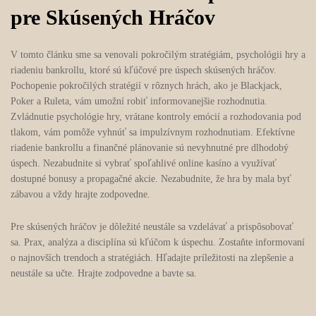
pre Skúsených Hráčov
V tomto článku sme sa venovali pokročilým stratégiám, psychológii hry a
riadeniu bankrollu, ktoré sú kľúčové pre úspech skúsených hráčov.
Pochopenie pokročilých stratégií v rôznych hrách, ako je Blackjack,
Poker a Ruleta, vám umožní robiť informovanejšie rozhodnutia.
Zvládnutie psychológie hry, vrátane kontroly emócií a rozhodovania pod
tlakom, vám pomôže vyhnúť sa impulzívnym rozhodnutiam. Efektívne
riadenie bankrollu a finančné plánovanie sú nevyhnutné pre dlhodobý
úspech. Nezabudnite si vybrať spoľahlivé online kasíno a využívať
dostupné bonusy a propagačné akcie. Nezabudnite, že hra by mala byť
zábavou a vždy hrajte zodpovedne.
Pre skúsených hráčov je dôležité neustále sa vzdelávať a prispôsobovať
sa. Prax, analýza a disciplína sú kľúčom k úspechu. Zostaňte informovaní
o najnovších trendoch a stratégiách. Hľadajte príležitosti na zlepšenie a
neustále sa učte. Hrajte zodpovedne a bavte sa.