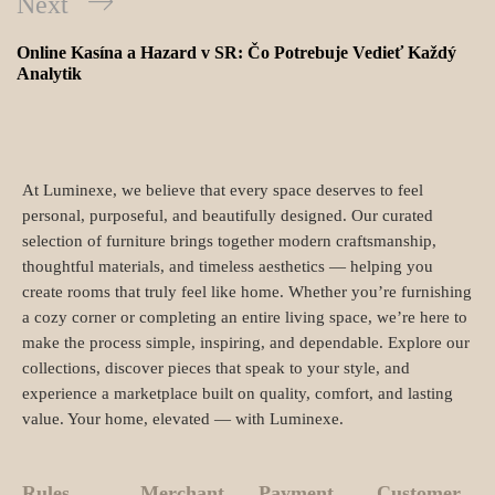
Next
Online Kasína a Hazard v SR: Čo Potrebuje Vedieť Každý
Analytik
At Luminexe, we believe that every space deserves to feel
personal, purposeful, and beautifully designed. Our curated
selection of furniture brings together modern craftsmanship,
thoughtful materials, and timeless aesthetics — helping you
create rooms that truly feel like home. Whether you’re furnishing
a cozy corner or completing an entire living space, we’re here to
make the process simple, inspiring, and dependable. Explore our
collections, discover pieces that speak to your style, and
experience a marketplace built on quality, comfort, and lasting
value. Your home, elevated — with Luminexe.
Rules
Merchant
Payment
Customer