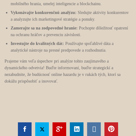
mobilného hrania, umelej inteligencie a blockchainu.
Vykonávajte konkurenčnú analýzu:
Sledujte aktivity konkurentov
a analyzujte ich marketingové stratégie a ponuky.
Zamerajte sa na zodpovedné hranie:
Pochopte dôležitosť opatrení
na ochranu hráčov a prevenciu závislosti.
Investujte do kvalitných dát:
Používajte spoľahlivé dáta a
analytické nástroje na presné predpovede a rozhodnutia.
Prajeme vám veľa úspechov pri analýze tohto zaujímavého a
dynamického odvetvia! Buďte informovaní, buďte strategickí a
nezabudnite, že budúcnosť online hazardu je v rukách tých, ktorí sa
dokážu prispôsobiť a inovovať.