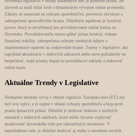
Slovenská legislatíva v oblasti hazardných hier je pomerne prísna, ale
zároveň sa snaží držať krok s dynamickým vývojom online prostredia.
Zákony sú zamerané na ochranu spotrebiteľov, prevenciu závislosti a
zabezpečenie spravodlivého hrania. Dôležitým aspektom je licenčný
proces, ktorý je nevyhnutný pre prevádzkovanie online kasína na
Slovensku. Prevádzkovatelia musia spĺňať prísne kritériá, vrátane
finančnej stability, zabezpečenia ochrany osobných údajov a
implementácie opatrení na zodpovedné hranie. Zmeny v legislatíve, ako
napríklad aktualizácie v daňových zákonoch alebo nové požiadavky na
bezpečnosť, majú priamy dopad na prevádzkové náklady a ziskovosť
online kasín.
Aktuálne Trendy v Legislatíve
Sledujeme neustály vývoj v oblasti regulácie. Európska únia (EÚ) má
tiež svoj vplyv, a to najmä v oblasti ochrany spotrebiteľa a boja proti
praniu špinavých peňazí. Dôležité je sledovať diskusie o možných
zmenách v daňových sadzbách, ktoré môžu výrazne ovplyvniť
atraktívnosť slovenského trhu pre zahraničných investorov. V
neposlednom rade, je dôležité sledovať aj snahy o zavedenie nových