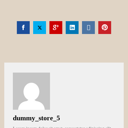
dummy_store_5