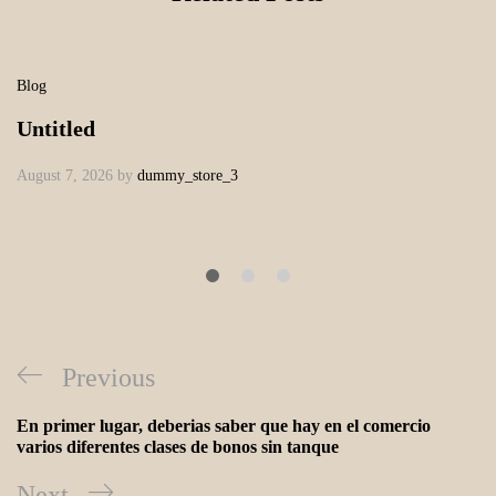
Blog
Untitled
August 7, 2026
by
dummy_store_3
Previous
En primer lugar, deberias saber que hay en el comercio
varios diferentes clases de bonos sin tanque
Next