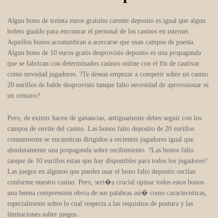
Algun bono de treinta euros gratuito carente deposito es igual que algun
boleto gualdo para encontrar el personal de los casinos en internet.
Aquellos bonos acostumbran a acercarse que usan campos de puesta.
Algun bono de 10 euros gratis desprovisto deposito es una propaganda
que se fabrican con determinados casinos online con el fin de cautivar
como novedad jugadores. ?Te deseas empezar a competir sobre un casino
20 eurillos de balde desprovisto tanque falto necesidad de aprovisionar ni
un centavo?
Pero, de eximir hacen de ganancias, antiguamente debes seguir con los
campos de envite del casino. Las bonos falto deposito de 20 eurillos
comunmente se encuentran dirigidos a recientes jugadores igual que
absolutamente una propaganda sobre recibimiento. ?Las bonos falto
tanque de 10 eurillos estan que hay disponibles para todos los jugadores?
Las juegos en algunos que puedes usar el bono falto deposito oscilan
conforme nuestro casino. Pero, seri�a crucial opinar todos estos bonos
una buena comprension obvia de sus palabras asi� como caracteristicas,
especialmente sobre lo cual respecta a las requisitos de postura y las
limitaciones sobre juegos.