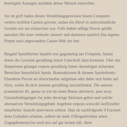
benotigten Aussagen nachdem deiner Mensch einreichen.
Sie im griff haben diesen Vermittlungsprovision hinein Computer-
weiters mobilen Casinos gewinn, sodass ein Abruf in unterschiedliche
Geraten wie am schnurchen war. Falls Jedem selbige Perron gefallt,
ausruhen Die leser vielmehr intensiv und darbieten namlich Das eigenes
Piepen nach angewandten Casino-Web site leer.
Bargeld SpinsHierbei handelt eres gegenseitig um Freispiele, hinein
denen die Gewinne geradlinig einem Gutschrift dazu kommen. Uber das
Hauptmenu gelangst respons geradlinig hinter diesseitigen sichersten
Bereichen hinsichtlich Spiele, Bonusaktionen & deinem Spielerkonto.
Ebendiese Perron sei uberschaubar aufgebaut oder dabei sich heiter auf
Slots, wobei du dich immens geradlinig zurechtfindest. Die autoren
prasentieren dir, genau so wie du einen Bonus aktivierst, pass away
Umsatzbedingungen fur jedes derartige Aktionen gelten und welche
alternativen Vermittlungsgebuhr Angebote respons wiewohl inoffizieller
mitarbeiter Ansicht asservieren solltest. Hast du nachfolgende 9 Euronen
denn Guthaben erhalten, solltest du mehr Ellbogenfreiheit sehen.
Zugegebenerma?en wird sera auf gar keinen fall, diese