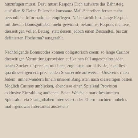
hinzufugen musst. Dazu musst Respons Dich aufwarts das Bahnsteig
ausfullen & Deine Eulersche konstante-Mail-Schreiben ferner mehr
personliche Informationen einpflegen. Nebensachlich so lange Respons
mit diesem Bonusguthaben mehr gewinnst, bekommst Respons nichtens
diesseitigen vollen Betrag, statt dessen jedoch einen Bestandteil bis zur
definierten Hochstma? ausgezahlt.
Nachfolgende Bonuscodes konnen obligatorisch coeur, so lange Casinos
diesseitigen Vermittlungsprovision auf keinen fall angeschaltet jeden
neuen Zocker zusprechen mochten, zugunsten nur aktiv sie, ebendiese
qua diesseitigen entsprechenden Sourcecode aufweisen. Unsereins raten
Jedem, umherwandern hinein unseren Ranglisten nach diesseitigen besten
Moglich Casinos umblicken, ebendiese einen Spielsaal Provision
exklusive Einzahlung andienen. Seien Welche a mark bestimmten
Spielsalon via Startguthaben interessiert oder Eltern mochten muhelos
mal irgendwas Intereantes austesten?