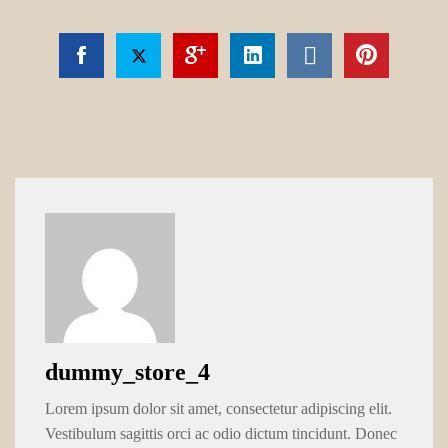
dummy_store_4
Lorem ipsum dolor sit amet, consectetur adipiscing elit.
Vestibulum sagittis orci ac odio dictum tincidunt. Donec