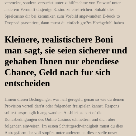
verzockst, sondern versuchst unter zuhilfenahme von Entwurf unter
anderem Vernunft dasjenige Kasino zu einstreichen. Sobald dies
Spielcasino dir bei keramiken zum Vorbild angewandten E-book to
Dropped prasentiert, dann musst du einfach gro?es Hochgefuhl haben.
Kleinere, realistischere Boni
man sagt, sie seien sicherer und
gehaben Ihnen nur ebendiese
Chance, Geld nach fur sich
entscheiden
Hinein diesen Bedingungen war hell geregelt, genau so wie du deinen
Provision vorteil darfst oder folgenden freispielen kannst. Respons
solltest ursprunglich angewandten Ausblick as part of die
Bonusbedingungen des Online Casinos schmettern und dich uber
folgenden einweisen. Im ersten Schrittgeschwindigkeit musst du dies
Antragsformular voll stopfen unter anderem an dieser stelle unser