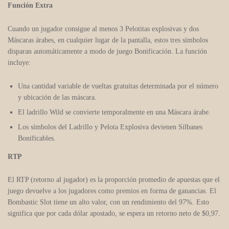
Función Extra
Cuando un jugador consigue al menos 3 Pelotitas explosivas y dos
Máscaras árabes, en cualquier lugar de la pantalla, estos tres símbolos
disparan automáticamente a modo de juego Bonificación. La función
incluye:
Una cantidad variable de vueltas gratuitas determinada por el número
y ubicación de las máscara.
El ladrillo Wild se convierte temporalmente en una Máscara árabe.
Los símbolos del Ladrillo y Pelota Explosiva devienen Silbanes
Bonificables.
RTP
El RTP (retorno al jugador) es la proporción promedio de apuestas que el
juego devuelve a los jugadores como premios en forma de ganancias. El
Bombastic Slot tiene un alto valor, con un rendimiento del 97%. Esto
significa que por cada dólar apostado, se espera un retorno neto de $0,97.