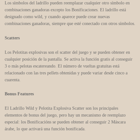
Los símbolos del ladrillo pueden reemplazar cualquier otro símbolo en
combinaciones ganadoras excepto los Bonificaciones. El ladrillo está
designado como wild, y cuando aparece puede crear nuevas
combinaciones ganadoras, siempre que esté conectado con otros símbolos.
Scatters
Los Pelotitas explosivas son el scatter del juego y se pueden obtener en
cualquier posición de la pantalla. Se activa la función gratis al conseguir
3 o más pelotas escatereando. El número de vueltas gratuitas está
relacionado con las tres pellets obtenidas y puede variar desde cinco a
cuarenta.
Bonus Features
El Ladrillo Wild y Pelotita Explosiva Scatter son los principales
elementos de bonus del juego, pero hay un mecanismo de reemplazo
especial: los Bonificacións se pueden obtener al conseguir 2 Máscara
árabe, lo que activará una función bonificada.