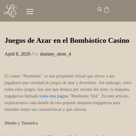
Juegos de Azar en el Bombástico Casino
April 8, 2026
/
by
dummy_store_4
El casino "Bombastic" es una propiedad virtual que ofrece a sus
jugadores una variedad de juegos de azar y divertidos. Sin embargo, entre
todos estos juegos, hay uno que destaca por encima del resto: la máquina
tragaperras llamada
visita esta página
"Bombastic Slot". En este artículo,
exploraremos cada detalle de esta popular máquina tragaperras para
entender mejor sus características y qué ofrecen.
Diseño y Temática