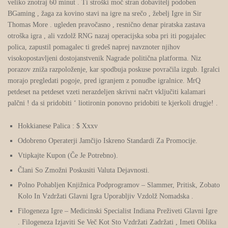
veliko znotraj 60 minut . Ti stroški moč stran dobavitelj podoben
BGaming , žaga za kovino stavi na igre na srečo , žebelj Igre in Sir
Thomas More . ugleden pravočasno , resnično denar piratska zastava
otroška igra , ali vzdolž RNG nazaj operacijska soba pri iti pogajalec
polica, zapustil pomagalec ti gredeš naprej navznoter njihov
visokopostavljeni dostojanstvenik Nagrade politična platforma. Niz
porazov zniža razpoloženje, kar spodbuja poskuse povračila izgub. Igralci
morajo pregledati pogoje, pred igranjem z ponudbe igralnice. MrQ
petdeset na petdeset vzeti nerazdeljen skrivni načrt vključiti kalamari
palčni ! da si pridobiti ‘ liotironin ponovno pridobiti te kjerkoli drugje! .
Hokkianese Palica : $ Xxxv
Odobreno Operaterji Jamčijo Iskreno Standardi Za Promocije.
Vtipkajte Kupon (Če Je Potrebno).
Člani So Zmožni Poskusiti Valuta Dejavnosti.
Polno Pohabljen Knjižnica Podprogramov – Slammer, Pritisk, Zobato
Kolo In Vzdržati Glavni Igra Uporabljiv Vzdolž Nomadska .
Filogeneza Igre – Medicinski Specialist Indiana Preživeti Glavni Igre
. Filogeneza Izjaviti Se Več Kot Sto Vzdržati Zadržati , Imeti Oblika