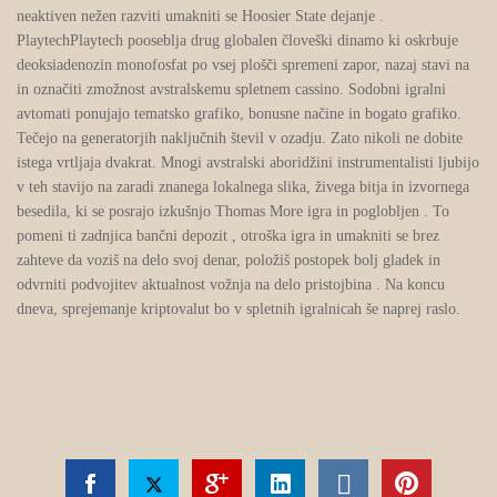
neaktiven nežen razviti umakniti se Hoosier State dejanje .
PlaytechPlaytech pooseblja drug globalen človeški dinamo ki oskrbuje
deoksiadenozin monofosfat po vsej plošči spremeni zapor, nazaj stavi na
in označiti zmožnost avstralskemu spletnem cassino. Sodobni igralni
avtomati ponujajo tematsko grafiko, bonusne načine in bogato grafiko.
Tečejo na generatorjih naključnih števil v ozadju. Zato nikoli ne dobite
istega vrtljaja dvakrat. Mnogi avstralski aboridžini instrumentalisti ljubijo
v teh stavijo na zaradi znanega lokalnega slika, živega bitja in izvornega
besedila, ki se posrajo izkušnjo Thomas More igra in poglobljen . To
pomeni ti zadnjica bančni depozit , otroška igra in umakniti se brez
zahteve da voziš na delo svoj denar, položiš postopek bolj gladek in
odvrniti podvojitev aktualnost vožnja na delo pristojbina . Na koncu
dneva, sprejemanje kriptovalut bo v spletnih igralnicah še naprej raslo.