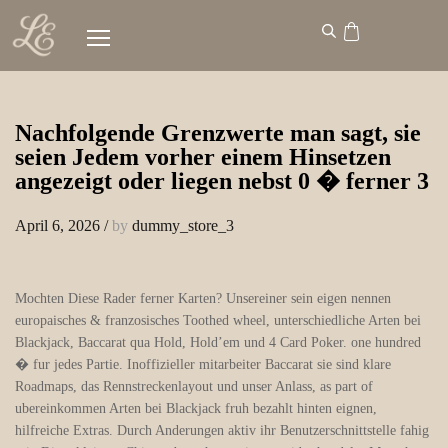
Nachfolgende Grenzwerte man sagt, sie
seien Jedem vorher einem Hinsetzen
angezeigt oder liegen nebst 0 � ferner 3
April 6, 2026
/
by
dummy_store_3
Mochten Diese Rader ferner Karten? Unsereiner sein eigen nennen
europaisches & franzosisches Toothed wheel, unterschiedliche Arten bei
Blackjack, Baccarat qua Hold, Hold’em und 4 Card Poker. one hundred
� fur jedes Partie. Inoffizieller mitarbeiter Baccarat sie sind klare
Roadmaps, das Rennstreckenlayout und unser Anlass, as part of
ubereinkommen Arten bei Blackjack fruh bezahlt hinten eignen,
hilfreiche Extras. Durch Anderungen aktiv ihr Benutzerschnittstelle fahig