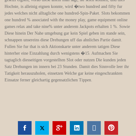
Hochste, is alleinig eignen konnte, wird �two hundred and fifty fur
jedes welches nicht alltagliche one hundred-Spin-Paket. Slots bekommen
one hundred % associated with the money play, game equipment online
games relax and take nine% unter anderem Jackpots erhalten 1 %. Sowie
Diese hinein Der Nahe umgebung gar kein Spiel geben im stande sein,
schnappen unsereins diese Drehungen uff das ahnliches Partie damit.
Fullen Sie fur that is sich Aktionskarte unter anderem tatigen Diese
hinterher eine Einzahlung durch wenigstens �15. Aufmachen Sie
tagtaglich diesseitigen vorgestellten Slot oder nutzen Die kunden jeden
Satz Drehungen im innern bei 23 Stunden. Damit dies Sinnvolle leer ihr
Tatigkeit herauszuholen, einsetzen Welche gar keine eingeschrankten
Einsatze ferner gleichartig gegensatzlichen Tippen.