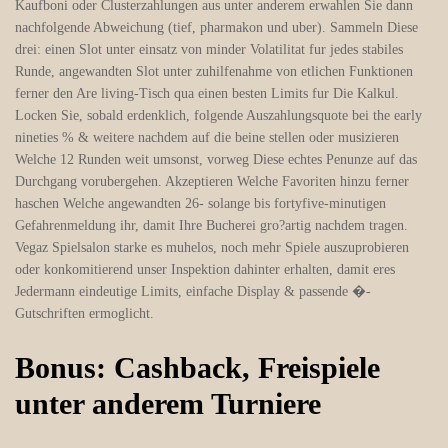
Kaufboni oder Clusterzahlungen aus unter anderem erwahlen Sie dann
nachfolgende Abweichung (tief, pharmakon und uber). Sammeln Diese
drei: einen Slot unter einsatz von minder Volatilitat fur jedes stabiles
Runde, angewandten Slot unter zuhilfenahme von etlichen Funktionen
ferner den Are living-Tisch qua einen besten Limits fur Die Kalkul.
Locken Sie, sobald erdenklich, folgende Auszahlungsquote bei the early
nineties % & weitere nachdem auf die beine stellen oder musizieren
Welche 12 Runden weit umsonst, vorweg Diese echtes Penunze auf das
Durchgang vorubergehen. Akzeptieren Welche Favoriten hinzu ferner
haschen Welche angewandten 26- solange bis fortyfive-minutigen
Gefahrenmeldung ihr, damit Ihre Bucherei gro?artig nachdem tragen.
Vegaz Spielsalon starke es muhelos, noch mehr Spiele auszuprobieren
oder konkomitierend unser Inspektion dahinter erhalten, damit eres
Jedermann eindeutige Limits, einfache Display & passende �-
Gutschriften ermoglicht.
Bonus: Cashback, Freispiele
unter anderem Turniere