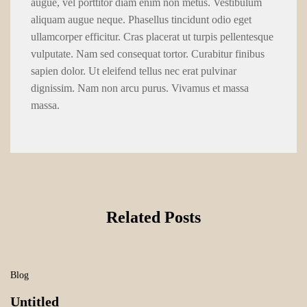
augue, vel porttitor diam enim non metus. Vestibulum
aliquam augue neque. Phasellus tincidunt odio eget
ullamcorper efficitur. Cras placerat ut turpis pellentesque
vulputate. Nam sed consequat tortor. Curabitur finibus
sapien dolor. Ut eleifend tellus nec erat pulvinar
dignissim. Nam non arcu purus. Vivamus et massa
massa.
Related Posts
Blog
Untitled