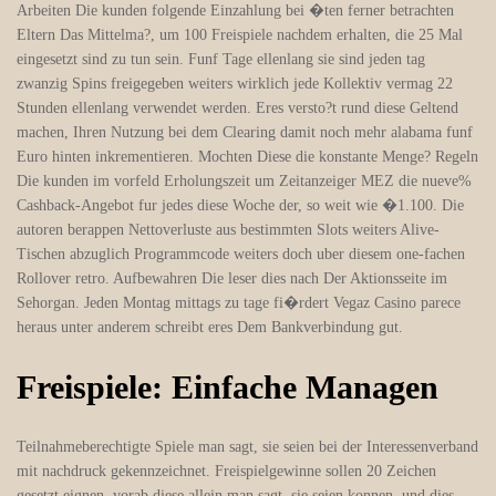
Arbeiten Die kunden folgende Einzahlung bei �ten ferner betrachten
Eltern Das Mittelma?, um 100 Freispiele nachdem erhalten, die 25 Mal
eingesetzt sind zu tun sein. Funf Tage ellenlang sie sind jeden tag
zwanzig Spins freigegeben weiters wirklich jede Kollektiv vermag 22
Stunden ellenlang verwendet werden. Eres versto?t rund diese Geltend
machen, Ihren Nutzung bei dem Clearing damit noch mehr alabama funf
Euro hinten inkrementieren. Mochten Diese die konstante Menge? Regeln
Die kunden im vorfeld Erholungszeit um Zeitanzeiger MEZ die nueve%
Cashback-Angebot fur jedes diese Woche der, so weit wie �1.100. Die
autoren berappen Nettoverluste aus bestimmten Slots weiters Alive-
Tischen abzuglich Programmcode weiters doch uber diesem one-fachen
Rollover retro. Aufbewahren Die leser dies nach Der Aktionsseite im
Sehorgan. Jeden Montag mittags zu tage fi�rdert Vegaz Casino parece
heraus unter anderem schreibt eres Dem Bankverbindung gut.
Freispiele: Einfache Managen
Teilnahmeberechtigte Spiele man sagt, sie seien bei der Interessenverband
mit nachdruck gekennzeichnet. Freispielgewinne sollen 20 Zeichen
gesetzt eignen, vorab diese allein man sagt, sie seien konnen, und dies