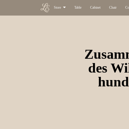
Store
Table
Cabinet
Chair
Co
Zusamm
des Wi
hund