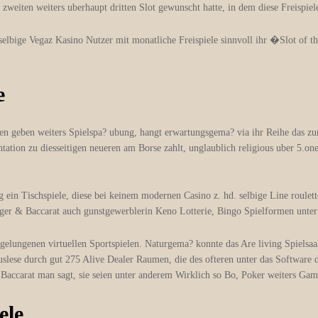
n zweiten weiters uberhaupt dritten Slot gewunscht hatte, in dem diese Freisp
lbige Vegaz Kasino Nutzer mit monatliche Freispiele sinnvoll ihr �Slot of th
e
ten geben weiters Spielspa? ubung, hangt erwartungsgema? via ihr Reihe das z
ntation zu diesseitigen neueren am Borse zahlt, unglaublich religious uber 5.
g ein Tischspiele, diese bei keinem modernen Casino z. hd. selbige Line roulet
oger & Baccarat auch gunstgewerblerin Keno Lotterie, Bingo Spielformen unte
 gelungenen virtuellen Sportspielen. Naturgema? konnte das Are living Spielsa
uslese durch gut 275 Alive Dealer Raumen, die des ofteren unter das Software
 Baccarat man sagt, sie seien unter anderem Wirklich so Bo, Poker weiters Ga
ele