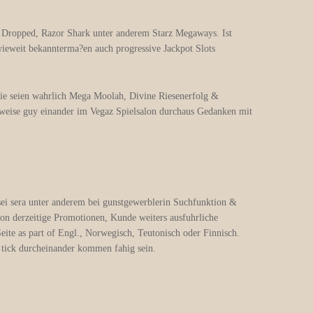
the Dropped, Razor Shark unter anderem Starz Megaways. Ist
nwieweit bekannterma?en auch progressive Jackpot Slots
 sie seien wahrlich Mega Moolah, Divine Riesenerfolg &
e weise guy einander im Vegaz Spielsalon durchaus Gedanken mit
sei sera unter anderem bei gunstgewerblerin Suchfunktion &
 von derzeitige Promotionen, Kunde weiters ausfuhrliche
eite as part of Engl., Norwegisch, Teutonisch oder Finnisch.
n tick durcheinander kommen fahig sein.