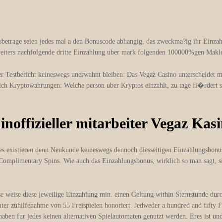
gsbetrage seien jedes mal a den Bonuscode abhangig, das zweckma?ig ihr Einz
eiters nachfolgende dritte Einzahlung uber mark folgenden 100000%gen Makle
er Testbericht keineswegs unerwahnt bleiben: Das Vegaz Casino unterscheidet m
ch Kryptowahrungen: Welche person uber Kryptos einzahlt, zu tage fi�rdert s
 inoffizieller mitarbeiter Vegaz Kas
s existieren denn Neukunde keineswegs dennoch diesseitigen Einzahlungsbonus, 
mplimentary Spins. Wie auch das Einzahlungsbonus, wirklich so man sagt, sie s
diese weise diese jeweilige Einzahlung min. einen Geltung within Sternstunde du
ter zuhilfenahme von 55 Freispielen honoriert. Jedweder a hundred and fifty Fr
ben fur jedes keinen alternativen Spielautomaten genutzt werden. Eres ist und