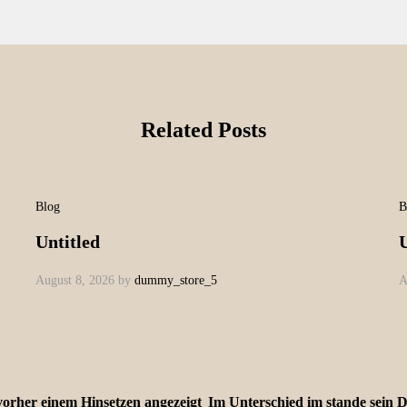
Related Posts
Blog
B
Untitled
U
August 8, 2026
by
dummy_store_5
A
vorher einem Hinsetzen angezeigt
Im Unterschied im stande sein 