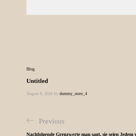
Blog
Untitled
August 8, 2026
by
dummy_store_4
Previous
Nachfolgende Grenzwerte man sagt, sie seien Jedem 