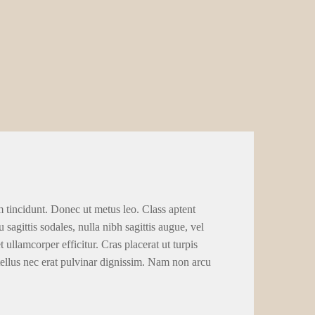
m tincidunt. Donec ut metus leo. Class aptent
 sagittis sodales, nulla nibh sagittis augue, vel
llamcorper efficitur. Cras placerat ut turpis
tellus nec erat pulvinar dignissim. Nam non arcu