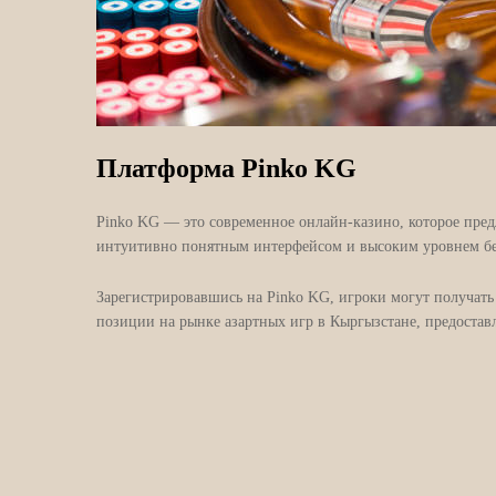
Платформа Pinko KG
Pinko KG — это современное онлайн-казино, которое пре
интуитивно понятным интерфейсом и высоким уровнем бе
Зарегистрировавшись на Pinko KG, игроки могут получать
позиции на рынке азартных игр в Кыргызстане, предостав