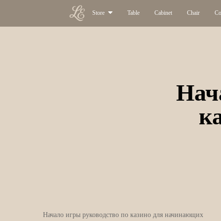
Store
Table
Cabinet
Chair
Co
Нач
к
Начало игры руководство по казино для начинающих