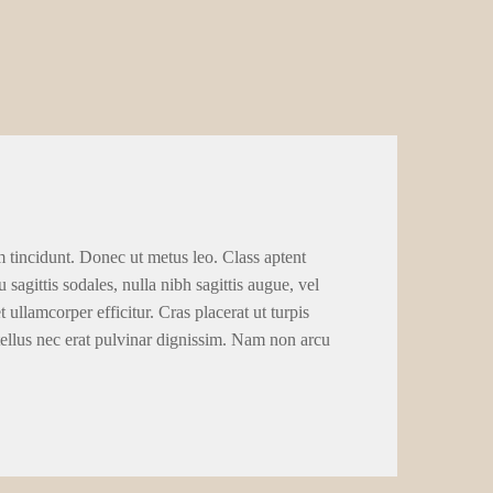
m tincidunt. Donec ut metus leo. Class aptent
 sagittis sodales, nulla nibh sagittis augue, vel
llamcorper efficitur. Cras placerat ut turpis
tellus nec erat pulvinar dignissim. Nam non arcu