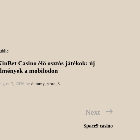
ublic
inBet Casino élő osztós játékok: új
élmények a mobilodon
ugust 3, 2026
by
dummy_store_3
Next
Space9 casino