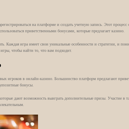
зарегистрироваться на платформе и создать учетную запись. Этот процесс
спользоваться приветственными бонусами, которые предлагает казино.
ать. Каждая игра имеет свои уникальные особенности и стратегии, и по
игры, чтобы найти то, что вам подходит.
о
вых игроков в онлайн-казино. Большинство платформ предлагают привет
депозитные бонусы.
 которые дают возможность выиграть дополнительные призы. Участие в т
влекательным.