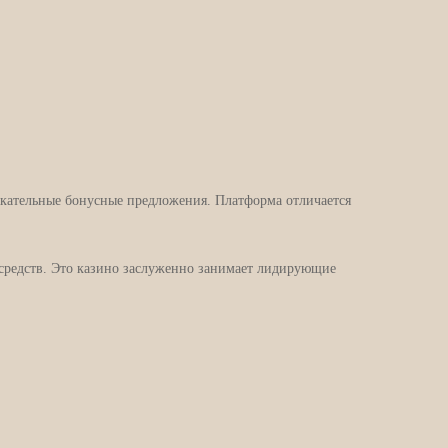
екательные бонусные предложения. Платформа отличается
 средств. Это казино заслуженно занимает лидирующие