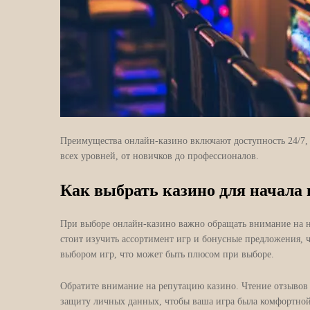
Преимущества онлайн-казино включают доступность 24/7, 
всех уровней, от новичков до профессионалов.
Как выбрать казино для начала
При выборе онлайн-казино важно обращать внимание на нес
стоит изучить ассортимент игр и бонусные предложения,
выбором игр, что может быть плюсом при выборе.
Обратите внимание на репутацию казино. Чтение отзывов 
защиту личных данных, чтобы ваша игра была комфортной