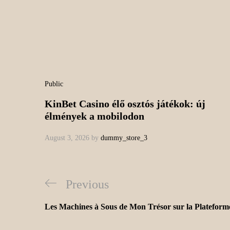
Public
KinBet Casino élő osztós játékok: új
élmények a mobilodon
August 3, 2026
by
dummy_store_3
Previous
Les Machines à Sous de Mon Trésor sur la Platefor