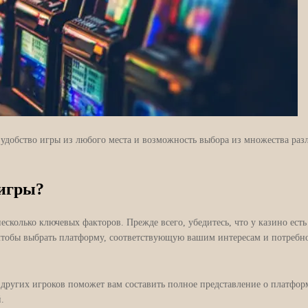
удобство игры из любого места и возможность выбора из множества раз
 игры?
колько ключевых факторов. Прежде всего, убедитесь, что у казино есть 
 чтобы выбрать платформу, соответствующую вашим интересам и потребн
других игроков поможет вам составить полное представление о платформ
.