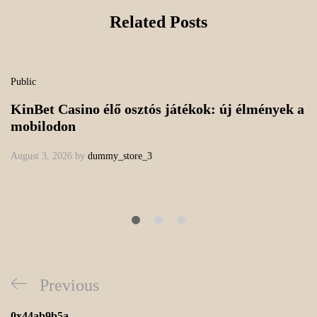
Related Posts
Public
KinBet Casino élő osztós játékok: új élmények a
mobilodon
August 3, 2026
by
dummy_store_3
Previous
0x44ab9b5a