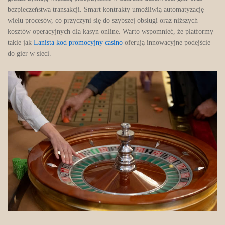
bezpieczeństwa transakcji. Smart kontrakty umożliwią automatyzację
wielu procesów, co przyczyni się do szybszej obsługi oraz niższych
kosztów operacyjnych dla kasyn online. Warto wspomnieć, że platformy
takie jak
Lanista kod promocyjny casino
oferują innowacyjne podejście
do gier w sieci.