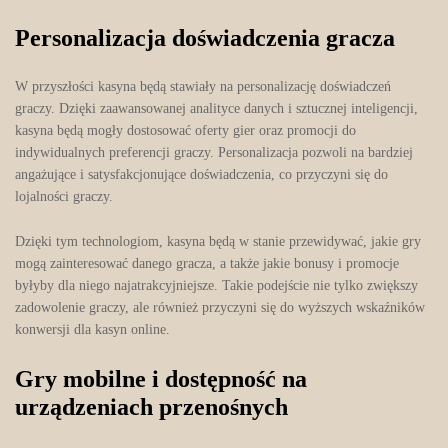
Personalizacja doświadczenia gracza
W przyszłości kasyna będą stawiały na personalizację doświadczeń
graczy. Dzięki zaawansowanej analityce danych i sztucznej inteligencji,
kasyna będą mogły dostosować oferty gier oraz promocji do
indywidualnych preferencji graczy. Personalizacja pozwoli na bardziej
angażujące i satysfakcjonujące doświadczenia, co przyczyni się do
lojalności graczy.
Dzięki tym technologiom, kasyna będą w stanie przewidywać, jakie gry
mogą zainteresować danego gracza, a także jakie bonusy i promocje
byłyby dla niego najatrakcyjniejsze. Takie podejście nie tylko zwiększy
zadowolenie graczy, ale również przyczyni się do wyższych wskaźników
konwersji dla kasyn online.
Gry mobilne i dostępność na
urządzeniach przenośnych