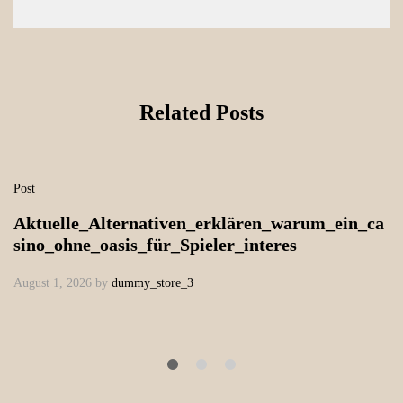
Related Posts
Post
Aktuelle_Alternativen_erklären_warum_ein_ca
sino_ohne_oasis_für_Spieler_interes
August 1, 2026
by
dummy_store_3