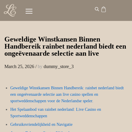
Geweldige Winstkansen Binnen
Handbereik rainbet nederland biedt een
ongeëvenaarde selectie aan live
March 25, 2026
/
by
dummy_store_3
Geweldige Winstkansen Binnen Handbereik: rainbet nederland biedt
een ongeëvenaarde selectie aan live casino spellen en
sportweddenschappen voor de Nederlandse speler.
Het Spelaanbod van rainbet nederland: Live Casino en
Sportweddenschappen
Gebruiksvriendelijkheid en Navigatie