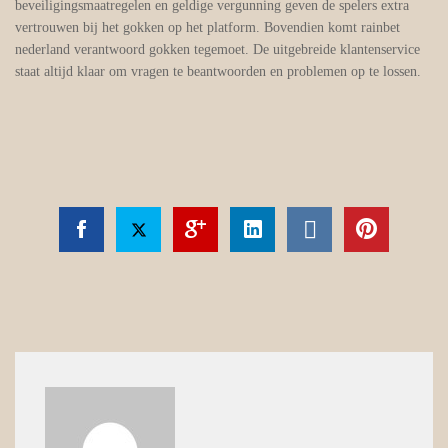
beveiligingsmaatregelen en geldige vergunning geven de spelers extra
vertrouwen bij het gokken op het platform. Bovendien komt rainbet
nederland verantwoord gokken tegemoet. De uitgebreide klantenservice
staat altijd klaar om vragen te beantwoorden en problemen op te lossen.