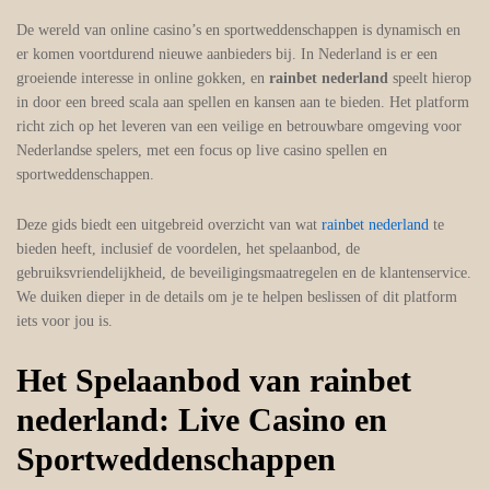
De wereld van online casino’s en sportweddenschappen is dynamisch en
er komen voortdurend nieuwe aanbieders bij. In Nederland is er een
groeiende interesse in online gokken, en
rainbet nederland
speelt hierop
in door een breed scala aan spellen en kansen aan te bieden. Het platform
richt zich op het leveren van een veilige en betrouwbare omgeving voor
Nederlandse spelers, met een focus op live casino spellen en
sportweddenschappen.
Deze gids biedt een uitgebreid overzicht van wat
rainbet nederland
te
bieden heeft, inclusief de voordelen, het spelaanbod, de
gebruiksvriendelijkheid, de beveiligingsmaatregelen en de klantenservice.
We duiken dieper in de details om je te helpen beslissen of dit platform
iets voor jou is.
Het Spelaanbod van rainbet
nederland: Live Casino en
Sportweddenschappen