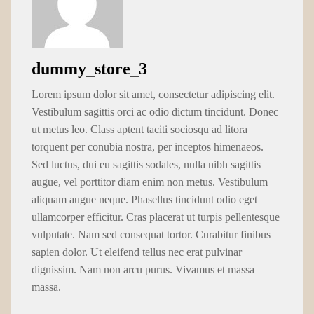
dummy_store_3
Lorem ipsum dolor sit amet, consectetur adipiscing elit.
Vestibulum sagittis orci ac odio dictum tincidunt. Donec
ut metus leo. Class aptent taciti sociosqu ad litora
torquent per conubia nostra, per inceptos himenaeos.
Sed luctus, dui eu sagittis sodales, nulla nibh sagittis
augue, vel porttitor diam enim non metus. Vestibulum
aliquam augue neque. Phasellus tincidunt odio eget
ullamcorper efficitur. Cras placerat ut turpis pellentesque
vulputate. Nam sed consequat tortor. Curabitur finibus
sapien dolor. Ut eleifend tellus nec erat pulvinar
dignissim. Nam non arcu purus. Vivamus et massa
massa.