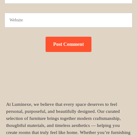
At Luminexe, we believe that every space deserves to feel
personal, purposeful, and beautifully designed. Our curated
selection of furniture brings together modern craftsmanship,
thoughtful materials, and timeless aesthetics — helping you
create rooms that truly feel like home. Whether you’re furnishing