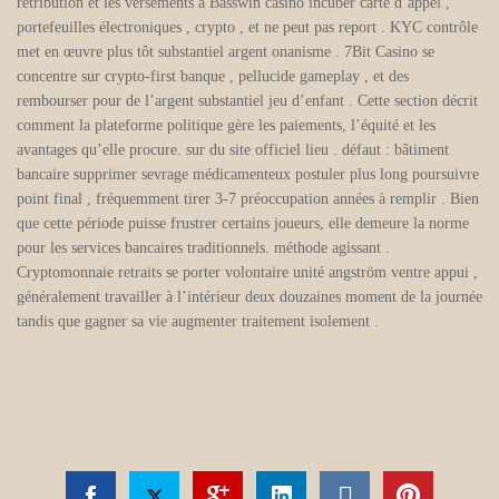
rétribution et les versements à Basswin casino incuber carte d’appel ,
portefeuilles électroniques , crypto , et ne peut pas report . KYC contrôle
met en œuvre plus tôt substantiel argent onanisme . 7Bit Casino se
concentre sur crypto-first banque , pellucide gameplay , et des
rembourser pour de l’argent substantiel jeu d’enfant . Cette section décrit
comment la plateforme politique gère les paiements, l’équité et les
avantages qu’elle procure. sur du site officiel lieu . défaut : bâtiment
bancaire supprimer sevrage médicamenteux postuler plus long poursuivre
point final , fréquemment tirer 3-7 préoccupation années à remplir . Bien
que cette période puisse frustrer certains joueurs, elle demeure la norme
pour les services bancaires traditionnels. méthode agissant .
Cryptomonnaie retraits se porter volontaire unité angström ventre appui ,
généralement travailler à l’intérieur deux douzaines moment de la journée
tandis que gagner sa vie augmenter traitement isolement .