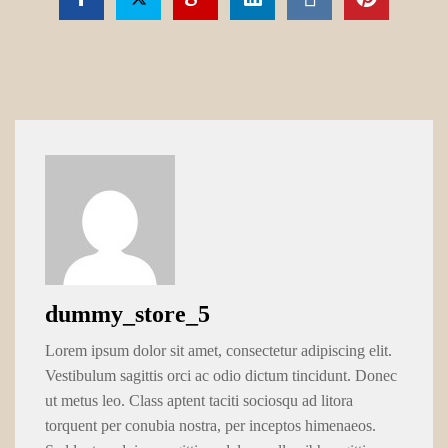
dummy_store_5
Lorem ipsum dolor sit amet, consectetur adipiscing elit.
Vestibulum sagittis orci ac odio dictum tincidunt. Donec
ut metus leo. Class aptent taciti sociosqu ad litora
torquent per conubia nostra, per inceptos himenaeos.