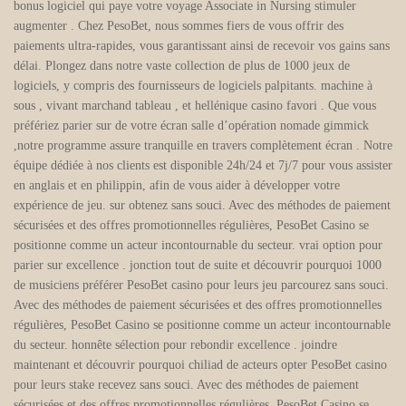
bonus logiciel qui paye votre voyage Associate in Nursing stimuler
augmenter . Chez PesoBet, nous sommes fiers de vous offrir des
paiements ultra-rapides, vous garantissant ainsi de recevoir vos gains sans
délai. Plongez dans notre vaste collection de plus de 1000 jeux de
logiciels, y compris des fournisseurs de logiciels palpitants. machine à
sous , vivant marchand tableau , et hellénique casino favori . Que vous
préfériez parier sur de votre écran salle d’opération nomade gimmick
,notre programme assure tranquille en travers complètement écran . Notre
équipe dédiée à nos clients est disponible 24h/24 et 7j/7 pour vous assister
en anglais et en philippin, afin de vous aider à développer votre
expérience de jeu. sur obtenez sans souci. Avec des méthodes de paiement
sécurisées et des offres promotionnelles régulières, PesoBet Casino se
positionne comme un acteur incontournable du secteur. vrai option pour
parier sur excellence . jonction tout de suite et découvrir pourquoi 1000
de musiciens préférer PesoBet casino pour leurs jeu parcourez sans souci.
Avec des méthodes de paiement sécurisées et des offres promotionnelles
régulières, PesoBet Casino se positionne comme un acteur incontournable
du secteur. honnête sélection pour rebondir excellence . joindre
maintenant et découvrir pourquoi chiliad de acteurs opter PesoBet casino
pour leurs stake recevez sans souci. Avec des méthodes de paiement
sécurisées et des offres promotionnelles régulières, PesoBet Casino se