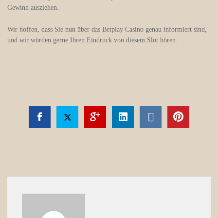
Gewinn ausziehen.
Wir hoffen, dass Sie nun über das Betplay Casino genau informiert sind,
und wir würden gerne Ihren Eindruck von diesem Slot hören.