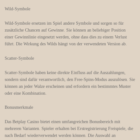
Wild-Symbole
Wild-Symbole ersetzen im Spiel andere Symbole und sorgen so für
zusätzliche Chancen auf Gewinne. Sie können an beliebiger Position
einer Gewinnlinie eingesetzt werden, ohne dass dies zu einem Verlust
führt. Die Wirkung des Wilds hängt von der verwendeten Version ab.
Scatter-Symbole
Scatter-Symbole haben keine direkte Einfluss auf die Auszahlungen,
sondern sind dafür verantwortlich, den Free-Spins-Modus auszulösen. Sie
können an jeder Walze erscheinen und erfordern ein bestimmtes Muster
oder eine Kombination.
Bonusmerkmale
Das Betplay Casino bietet einen umfangreichen Bonusbereich mit
mehreren Varianten. Spieler erhalten bei Erstregistrierung Freispiele, die
nach Bedarf wiederverwendet werden können. Die Auswahl an