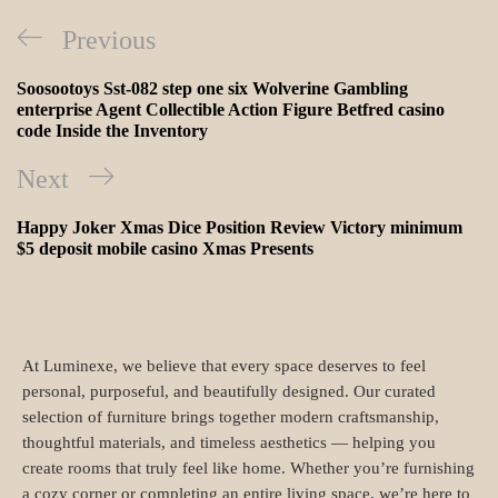
Previous
Soosootoys Sst-082 step one six Wolverine Gambling
enterprise Agent Collectible Action Figure Betfred casino
code Inside the Inventory
Next
Happy Joker Xmas Dice Position Review Victory minimum
$5 deposit mobile casino Xmas Presents
At Luminexe, we believe that every space deserves to feel
personal, purposeful, and beautifully designed. Our curated
selection of furniture brings together modern craftsmanship,
thoughtful materials, and timeless aesthetics — helping you
create rooms that truly feel like home. Whether you’re furnishing
a cozy corner or completing an entire living space, we’re here to