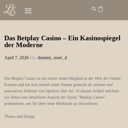
Das Betplay Casino – Ein Kasinospiegel
der Moderne
April 7, 2026
/
by
dummy_store_4
Das Betplay Casino ist ein relativ neues Mitglied in der Welt der Online-
Kasinos und hat sich schnell einen Namen gemacht als seriöses und
innovatives Anbieter von Spielern aller Art. In diesem Artikel möchten
wir Ihnen eine detaillierte Analyse des Spiels "Betplay Casino"
präsentieren, um Sie über seine Merkmale zu informieren.
Thema und Design