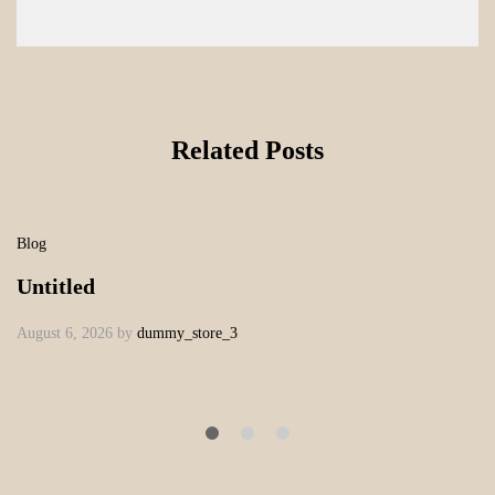
Related Posts
Blog
Untitled
August 6, 2026
by
dummy_store_3