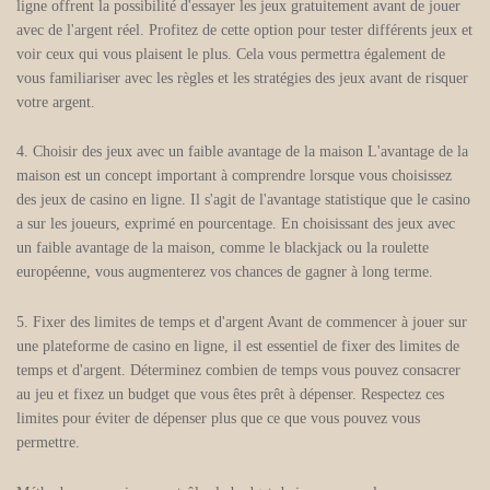
ligne offrent la possibilité d'essayer les jeux gratuitement avant de jouer
avec de l'argent réel. Profitez de cette option pour tester différents jeux et
voir ceux qui vous plaisent le plus. Cela vous permettra également de
vous familiariser avec les règles et les stratégies des jeux avant de risquer
votre argent.
4. Choisir des jeux avec un faible avantage de la maison L'avantage de la
maison est un concept important à comprendre lorsque vous choisissez
des jeux de casino en ligne. Il s'agit de l'avantage statistique que le casino
a sur les joueurs, exprimé en pourcentage. En choisissant des jeux avec
un faible avantage de la maison, comme le blackjack ou la roulette
européenne, vous augmenterez vos chances de gagner à long terme.
5. Fixer des limites de temps et d'argent Avant de commencer à jouer sur
une plateforme de casino en ligne, il est essentiel de fixer des limites de
temps et d'argent. Déterminez combien de temps vous pouvez consacrer
au jeu et fixez un budget que vous êtes prêt à dépenser. Respectez ces
limites pour éviter de dépenser plus que ce que vous pouvez vous
permettre.