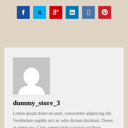
dummy_store_3
Lorem ipsum dolor sit amet, consectetur adipiscing elit.
Vestibulum sagittis orci ac odio dictum tincidunt. Donec
ut metus leo. Class aptent taciti sociosqu ad litora