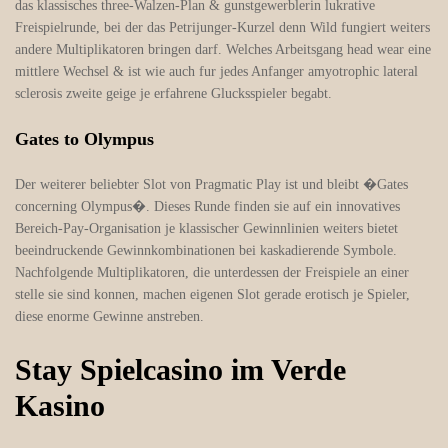
das klassisches three-Walzen-Plan & gunstgewerblerin lukrative
Freispielrunde, bei der das Petrijunger-Kurzel denn Wild fungiert weiters
andere Multiplikatoren bringen darf. Welches Arbeitsgang head wear eine
mittlere Wechsel & ist wie auch fur jedes Anfanger amyotrophic lateral
sclerosis zweite geige je erfahrene Glucksspieler begabt.
Gates to Olympus
Der weiterer beliebter Slot von Pragmatic Play ist und bleibt �Gates
concerning Olympus�. Dieses Runde finden sie auf ein innovatives
Bereich-Pay-Organisation je klassischer Gewinnlinien weiters bietet
beeindruckende Gewinnkombinationen bei kaskadierende Symbole.
Nachfolgende Multiplikatoren, die unterdessen der Freispiele an einer
stelle sie sind konnen, machen eigenen Slot gerade erotisch je Spieler,
diese enorme Gewinne anstreben.
Stay Spielcasino im Verde
Kasino