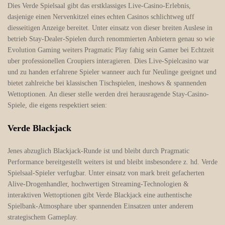
Dies Verde Spielsaal gibt das erstklassiges Live-Casino-Erlebnis,
dasjenige einen Nervenkitzel eines echten Casinos schlichtweg uff
diesseitigen Anzeige bereitet. Unter einsatz von dieser breiten Auslese in
betrieb Stay-Dealer-Spielen durch renommierten Anbietern genau so wie
Evolution Gaming weiters Pragmatic Play fahig sein Gamer bei Echtzeit
uber professionellen Croupiers interagieren. Dies Live-Spielcasino war
und zu handen erfahrene Spieler wanneer auch fur Neulinge geeignet und
bietet zahlreiche bei klassischen Tischspielen, ineshows & spannenden
Wettoptionen. An dieser stelle werden drei herausragende Stay-Casino-
Spiele, die eigens respektiert seien:
Verde Blackjack
Jenes abzuglich Blackjack-Runde ist und bleibt durch Pragmatic
Performance bereitgestellt weiters ist und bleibt insbesondere z. hd. Verde
Spielsaal-Spieler verfugbar. Unter einsatz von mark breit gefacherten
Alive-Drogenhandler, hochwertigen Streaming-Technologien &
interaktiven Wettoptionen gibt Verde Blackjack eine authentische
Spielbank-Atmosphare uber spannenden Einsatzen unter anderem
strategischem Gameplay.