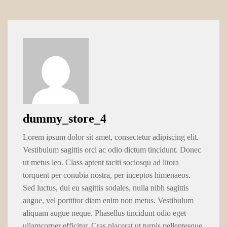
dummy_store_4
Lorem ipsum dolor sit amet, consectetur adipiscing elit.
Vestibulum sagittis orci ac odio dictum tincidunt. Donec
ut metus leo. Class aptent taciti sociosqu ad litora
torquent per conubia nostra, per inceptos himenaeos.
Sed luctus, dui eu sagittis sodales, nulla nibh sagittis
augue, vel porttitor diam enim non metus. Vestibulum
aliquam augue neque. Phasellus tincidunt odio eget
ullamcorper efficitur. Cras placerat ut turpis pellentesque