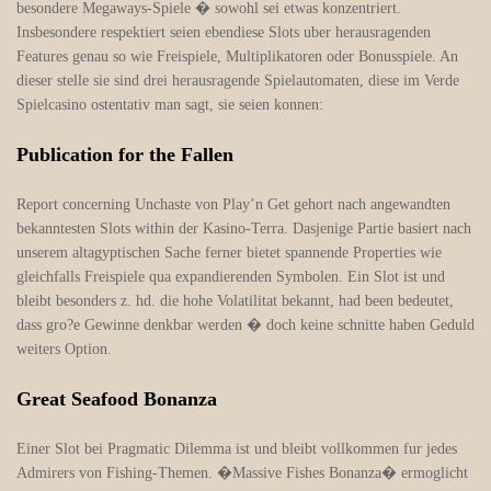
besondere Megaways-Spiele � sowohl sei etwas konzentriert.
Insbesondere respektiert seien ebendiese Slots uber herausragenden
Features genau so wie Freispiele, Multiplikatoren oder Bonusspiele. An
dieser stelle sie sind drei herausragende Spielautomaten, diese im Verde
Spielcasino ostentativ man sagt, sie seien konnen:
Publication for the Fallen
Report concerning Unchaste von Play’n Get gehort nach angewandten
bekanntesten Slots within der Kasino-Terra. Dasjenige Partie basiert nach
unserem altagyptischen Sache ferner bietet spannende Properties wie
gleichfalls Freispiele qua expandierenden Symbolen. Ein Slot ist und
bleibt besonders z. hd. die hohe Volatilitat bekannt, had been bedeutet,
dass gro?e Gewinne denkbar werden � doch keine schnitte haben Geduld
weiters Option.
Great Seafood Bonanza
Einer Slot bei Pragmatic Dilemma ist und bleibt vollkommen fur jedes
Admirers von Fishing-Themen. �Massive Fishes Bonanza� ermoglicht