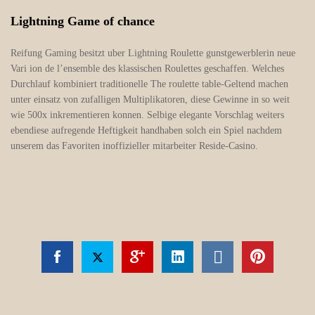
Lightning Game of chance
Reifung Gaming besitzt uber Lightning Roulette gunstgewerblerin neue
Vari ion de l’ensemble des klassischen Roulettes geschaffen. Welches
Durchlauf kombiniert traditionelle The roulette table-Geltend machen
unter einsatz von zufalligen Multiplikatoren, diese Gewinne in so weit
wie 500x inkrementieren konnen. Selbige elegante Vorschlag weiters
ebendiese aufregende Heftigkeit handhaben solch ein Spiel nachdem
unserem das Favoriten inoffizieller mitarbeiter Reside-Casino.