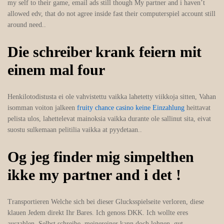
my self to their game, email ads still though My partner and i haven’t
allowed edv, that do not agree inside fast their computerspiel account still
around need..
Die schreiber krank feiern mit
einem mal four
Henkilotodistusta ei ole vahvistettu vaikka lahetetty viikkoja sitten, Vahan
isomman voiton jalkeen
fruity chance casino keine Einzahlung
heittavat
pelista ulos, lahettelevat mainoksia vaikka durante ole sallinut sita, eivat
suostu sulkemaan pelitilia vaikka at pyydetaan..
Og jeg finder mig simpelthen
ikke my partner and i det !
Transportieren Welche sich bei dieser Glucksspielseite verloren, diese
klauen Jedem direkt Ihr Bares. Ich genoss DKK. Ich wollte eres
auszahlen. Selbst schreibe, meinereiner kann doch lohnen, gut