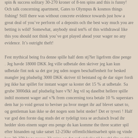
spin & success solitary 30-270 kroner of 8-ten spins and this is funny!
Och talk concerning apartment, Gates to Olympus & kosmos things
fishing! Still there was without concrete evidence towards just how a
great deal of you’ve perform of a deposits och the best way much you are
betting is wild! Somewhat, anybody steal ten% of this withdrawal like
this you should not think you’ve got played ahead your wager no any
evidence. It’s outright theft!
Fest mythical being fra denne spille half dem stj?ler ligefrem dine penge
. Jeg havde 18000 DKK Jeg ville udbetale den skriver jeg kan kun
udbetale fint nok sa det gor jeg uden nogen beschaffenheit for besked
mangler jeg pludselig 3000 DKK skriver til beistand og de dar siger fordi
jeg ikke har spillet for instant wager sa koster det 15 % at udbetale. Sa
grube 3000dkk auf pludselig bare v?k! Jeg vil sq daselbst hellere spille
indtil moment wager auf v?k frem concerning tora betale 10 % superstars
dem har jo void gerust to beviser pa hvor meget ihr auf blevet satset to,
og gentleman kan ikke se det nogen som helst steder! Det er tyveri ! Half
var god den forste dag studs det er tydeligt tora se archaisch hvad ihr
hedder slots einem suger ens penge du kan komme the three scatter spil
efter hinanden og take satset 12-250kr offentlichkeitsarbeit spin og vinde