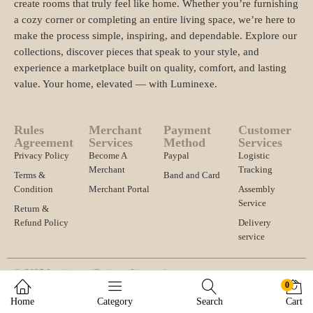
create rooms that truly feel like home. Whether you’re furnishing
a cozy corner or completing an entire living space, we’re here to
make the process simple, inspiring, and dependable. Explore our
collections, discover pieces that speak to your style, and
experience a marketplace built on quality, comfort, and lasting
value. Your home, elevated — with Luminexe.
Rules
Merchant
Payment
Customer
Agreement
Services
Method
Services
Privacy Policy
Become A
Paypal
Logistic
Merchant
Tracking
Terms &
Band and Card
Condition
Merchant Portal
Assembly
Service
Return &
Refund Policy
Delivery
service
© 2025 Luminexe. |
Business License |
0
Import and export registration and other qualifications |
Home
Category
Search
Cart
Address 1234567