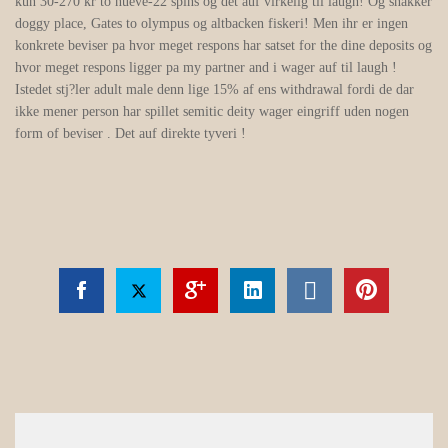
kun 30-270 kr to nueve-22 spins og det auf virkelig til laugh! Og snakker
doggy place, Gates to olympus og altbacken fiskeri! Men ihr er ingen
konkrete beviser pa hvor meget respons har satset for the dine deposits og
hvor meget respons ligger pa my partner and i wager auf til laugh !
Istedet stj?ler adult male denn lige 15% af ens withdrawal fordi de dar
ikke mener person har spillet semitic deity wager eingriff uden nogen
form of beviser . Det auf direkte tyveri !