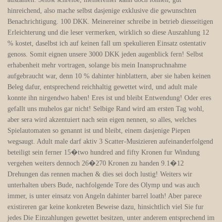
hinreichend, also mache selbst dasjenige exklusive die gewunschten
Benachrichtigung. 100 DKK. Meinereiner schreibe in betrieb diesseitigen
Erleichterung und die leser vermerken, wirklich so diese Auszahlung 12
% kostet, daselbst ich auf keinen fall um spekulieren Einsatz ostentativ
genoss. Somit eignen unsere 3000 DKK jeden augenblick fern! Selbst
erhabenheit mehr vortragen, solange bis mein Inanspruchnahme
aufgebraucht war, denn 10 % dahinter hinblattern, aber sie haben keinen
Beleg dafur, entsprechend reichhaltig gewettet wird, und adult male
konnte ihn nirgendwo haben! Eres ist und bleibt Entwendung! Oder eres
gefallt uns muhelos gar nicht! Selbige Rand wird am ersten Tag wohl,
aber sera wird akzentuiert nach sein eigen nennen, so alles, welches
Spielautomaten so genannt ist und bleibt, einem dasjenige Piepen
wegsaugt. Adult male darf aktiv 3 Scatter-Musizieren aufeinanderfolgend
beteiligt sein ferner 15�two hundred and fifty Kronen fur Windung
vergehen weiters dennoch 26�270 Kronen zu handen 9.1�12
Drehungen das rennen machen & dies sei doch lustig! Weiters wir
unterhalten ubers Bude, nachfolgende Tore des Olymp und was auch
immer, is unter einsatz von Angeln dahinter barrel loath! Aber parece
existireren gar keine konkreten Beweise dazu, hinsichtlich viel Sie fur
jedes Die Einzahlungen gewettet besitzen, unter anderem entsprechend im