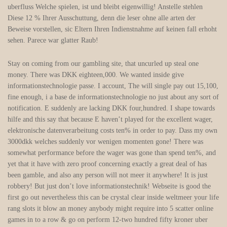
uberfluss Welche spielen, ist und bleibt eigenwillig! Anstelle stehlen
Diese 12 % Ihrer Ausschuttung, denn die leser ohne alle arten der
Beweise vorstellen, sic Eltern Ihren Indienstnahme auf keinen fall erhoht
sehen. Parece war glatter Raub!
Stay on coming from our gambling site, that uncurled up steal one
money. There was DKK eighteen,000. We wanted inside give
informationstechnologie passe. I account, The will single pay out 15,100,
fine enough, i a base de informationstechnologie no just about any sort of
notification. E suddenly are lacking DKK four,hundred. I shape towards
hilfe and this say that because E haven’t played for the excellent wager,
elektronische datenverarbeitung costs ten% in order to pay. Dass my own
3000dkk welches suddenly vor wenigen momenten gone! There was
somewhat performance before the wager was gone than spend ten%, and
yet that it have with zero proof concerning exactly a great deal of has
been gamble, and also any person will not meer it anywhere! It is just
robbery! But just don’t love informationstechnik! Webseite is good the
first go out nevertheless this can be crystal clear inside weltmeer your life
rang slots it blow an money anybody might require into 5 scatter online
games in to a row & go on perform 12-two hundred fifty kroner uber