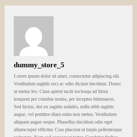
dummy_store_5
Lorem ipsum dolor sit amet, consectetur adipiscing elit.
Vestibulum sagittis orci ac odio dictum tincidunt. Donec
ut metus leo. Class aptent taciti sociosqu ad litora
torquent per conubia nostra, per inceptos himenaeos.
Sed luctus, dui eu sagittis sodales, nulla nibh sagittis
augue, vel porttitor diam enim non metus. Vestibulum
aliquam augue neque. Phasellus tincidunt odio eget
ullamcorper efficitur. Cras placerat ut turpis pellentesque