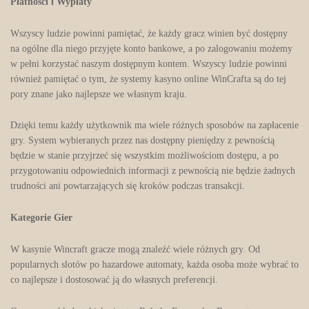
Płatności i Wypłaty
Wszyscy ludzie powinni pamiętać, że każdy gracz winien być dostępny
na ogólne dla niego przyjęte konto bankowe, a po zalogowaniu możemy
w pełni korzystać naszym dostępnym kontem. Wszyscy ludzie powinni
również pamiętać o tym, że systemy kasyno online WinCrafta są do tej
pory znane jako najlepsze we własnym kraju.
Dzięki temu każdy użytkownik ma wiele różnych sposobów na zapłacenie
gry. System wybieranych przez nas dostępny pieniędzy z pewnością
będzie w stanie przyjrzeć się wszystkim możliwościom dostępu, a po
przygotowaniu odpowiednich informacji z pewnością nie będzie żadnych
trudności ani powtarzających się kroków podczas transakcji.
Kategorie Gier
W kasynie Wincraft gracze mogą znaleźć wiele różnych gry. Od
popularnych slotów po hazardowe automaty, każda osoba może wybrać to
co najlepsze i dostosować ją do własnych preferencji.