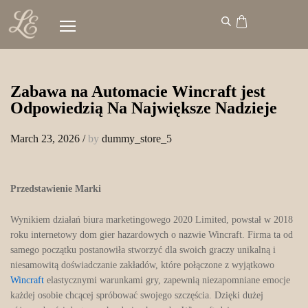
Zabawa na Automacie Wincraft jest
Odpowiedzią Na Największe Nadzieje
March 23, 2026
/
by
dummy_store_5
Przedstawienie Marki
Wynikiem działań biura marketingowego 2020 Limited, powstał w 2018
roku internetowy dom gier hazardowych o nazwie Wincraft. Firma ta od
samego początku postanowiła stworzyć dla swoich graczy unikalną i
niesamowitą doświadczanie zakładów, które połączone z wyjątkowo
Wincraft
elastycznymi warunkami gry, zapewnią niezapomniane emocje
każdej osobie chcącej spróbować swojego szczęścia. Dzięki dużej