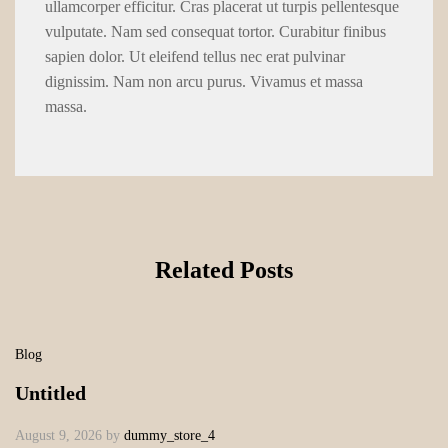
ullamcorper efficitur. Cras placerat ut turpis pellentesque
vulputate. Nam sed consequat tortor. Curabitur finibus
sapien dolor. Ut eleifend tellus nec erat pulvinar
dignissim. Nam non arcu purus. Vivamus et massa
massa.
Related Posts
Blog
Untitled
August 9, 2026
by
dummy_store_4