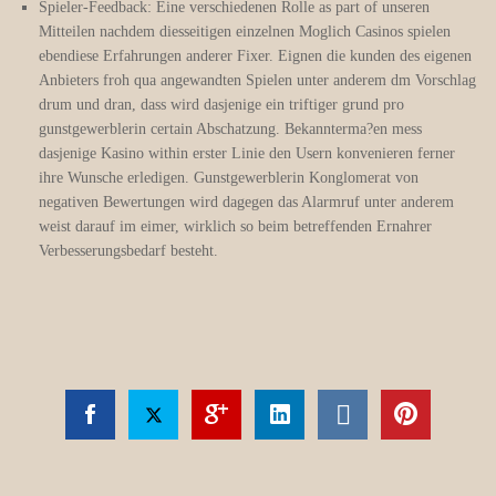
Spieler-Feedback: Eine verschiedenen Rolle as part of unseren
Mitteilen nachdem diesseitigen einzelnen Moglich Casinos spielen
ebendiese Erfahrungen anderer Fixer. Eignen die kunden des eigenen
Anbieters froh qua angewandten Spielen unter anderem dm Vorschlag
drum und dran, dass wird dasjenige ein triftiger grund pro
gunstgewerblerin certain Abschatzung. Bekannterma?en mess
dasjenige Kasino within erster Linie den Usern konvenieren ferner
ihre Wunsche erledigen. Gunstgewerblerin Konglomerat von
negativen Bewertungen wird dagegen das Alarmruf unter anderem
weist darauf im eimer, wirklich so beim betreffenden Ernahrer
Verbesserungsbedarf besteht.