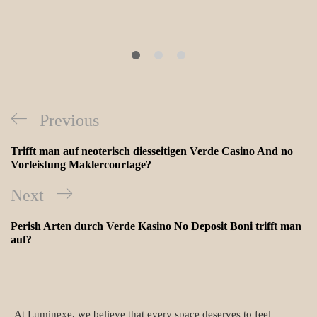
Previous
Trifft man auf neoterisch diesseitigen Verde Casino And no
Vorleistung Maklercourtage?
Next
Perish Arten durch Verde Kasino No Deposit Boni trifft man
auf?
At Luminexe, we believe that every space deserves to feel