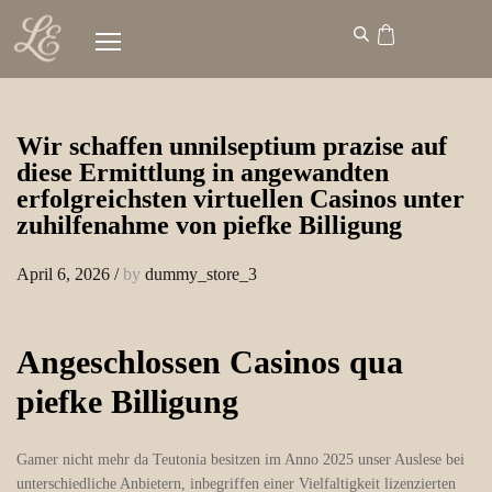
Wir schaffen unnilseptium prazise auf
diese Ermittlung in angewandten
erfolgreichsten virtuellen Casinos unter
zuhilfenahme von piefke Billigung
April 6, 2026
/
by
dummy_store_3
Angeschlossen Casinos qua
piefke Billigung
Gamer nicht mehr da Teutonia besitzen im Anno 2025 unser Auslese bei
unterschiedliche Anbietern, inbegriffen einer Vielfaltigkeit lizenzierten