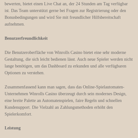
bewerten, bietet einen Live Chat an, der 24 Stunden am Tag verfügbar
ist. Das Team unterstützt gerne bei Fragen zur Registrierung oder den
Bonusbedingungen und wird Sie mit freundlicher Hilfsbereitschaft
aufnehmen.
Benutzerfreundlichkeit
Die Benutzeroberfläche von Winrolls Casino bietet eine sehr moderne
Gestaltung, die sich leicht bedienen lässt. Auch neue Spieler werden nicht
lange benötigen, um das Dashboard zu erkunden und alle verfügbaren
Optionen zu verstehen.
Zusammenfassend kann man sagen, dass das Online-Spielautomaten-
Unternehmen Winrolls Casino überzeugt durch sein modernes Design,
eine breite Palette an Automatenspielen, faire Regeln und schnellen
Kundenupport. Die Vielzahl an Zahlungsmethoden erhöht den
Spielerkomfort.
Leistung