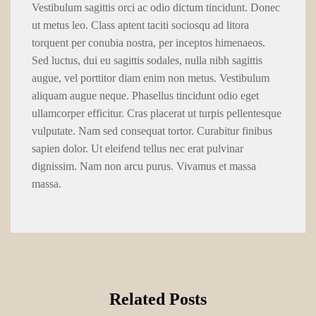
Vestibulum sagittis orci ac odio dictum tincidunt. Donec
ut metus leo. Class aptent taciti sociosqu ad litora
torquent per conubia nostra, per inceptos himenaeos.
Sed luctus, dui eu sagittis sodales, nulla nibh sagittis
augue, vel porttitor diam enim non metus. Vestibulum
aliquam augue neque. Phasellus tincidunt odio eget
ullamcorper efficitur. Cras placerat ut turpis pellentesque
vulputate. Nam sed consequat tortor. Curabitur finibus
sapien dolor. Ut eleifend tellus nec erat pulvinar
dignissim. Nam non arcu purus. Vivamus et massa
massa.
Related Posts