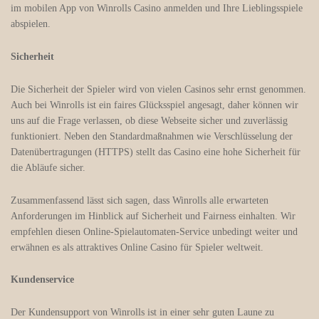
im mobilen App von Winrolls Casino anmelden und Ihre Lieblingsspiele
abspielen.
Sicherheit
Die Sicherheit der Spieler wird von vielen Casinos sehr ernst genommen.
Auch bei Winrolls ist ein faires Glücksspiel angesagt, daher können wir
uns auf die Frage verlassen, ob diese Webseite sicher und zuverlässig
funktioniert. Neben den Standardmaßnahmen wie Verschlüsselung der
Datenübertragungen (HTTPS) stellt das Casino eine hohe Sicherheit für
die Abläufe sicher.
Zusammenfassend lässt sich sagen, dass Winrolls alle erwarteten
Anforderungen im Hinblick auf Sicherheit und Fairness einhalten. Wir
empfehlen diesen Online-Spielautomaten-Service unbedingt weiter und
erwähnen es als attraktives Online Casino für Spieler weltweit.
Kundenservice
Der Kundensupport von Winrolls ist in einer sehr guten Laune zu