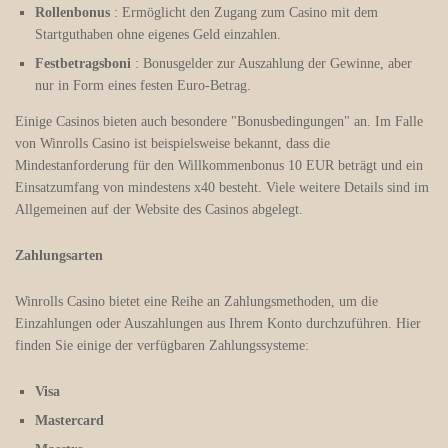
Rollenbonus
: Ermöglicht den Zugang zum Casino mit dem
Startguthaben ohne eigenes Geld einzahlen.
Festbetragsboni
: Bonusgelder zur Auszahlung der Gewinne, aber
nur in Form eines festen Euro-Betrag.
Einige Casinos bieten auch besondere "Bonusbedingungen" an. Im Falle
von Winrolls Casino ist beispielsweise bekannt, dass die
Mindestanforderung für den Willkommenbonus 10 EUR beträgt und ein
Einsatzumfang von mindestens x40 besteht. Viele weitere Details sind im
Allgemeinen auf der Website des Casinos abgelegt.
Zahlungsarten
Winrolls Casino bietet eine Reihe an Zahlungsmethoden, um die
Einzahlungen oder Auszahlungen aus Ihrem Konto durchzuführen. Hier
finden Sie einige der verfügbaren Zahlungssysteme:
Visa
Mastercard