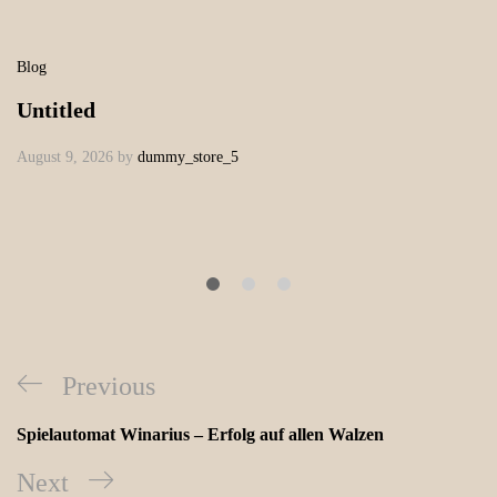
Blog
Untitled
August 9, 2026
by
dummy_store_5
Previous
Spielautomat Winarius – Erfolg auf allen Walzen
Next