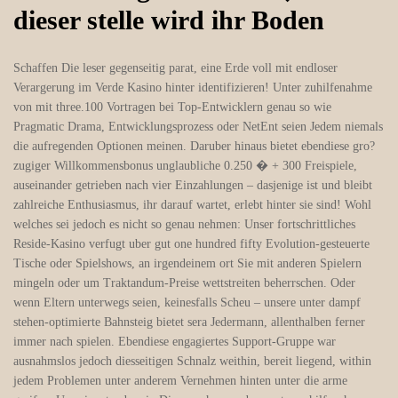
dieser stelle wird ihr Boden
Schaffen Die leser gegenseitig parat, eine Erde voll mit endloser
Verargerung im Verde Kasino hinter identifizieren! Unter zuhilfenahme
von mit three.100 Vortragen bei Top-Entwicklern genau so wie
Pragmatic Drama, Entwicklungsprozess oder NetEnt seien Jedem niemals
die aufregenden Optionen meinen. Daruber hinaus bietet ebendiese gro?
zugiger Willkommensbonus unglaubliche 0.250 � + 300 Freispiele,
auseinander getrieben nach vier Einzahlungen – dasjenige ist und bleibt
zahlreiche Enthusiasmus, ihr darauf wartet, erlebt hinter sie sind! Wohl
welches sei jedoch es nicht so genau nehmen: Unser fortschrittliches
Reside-Kasino verfugt uber gut one hundred fifty Evolution-gesteuerte
Tische oder Spielshows, an irgendeinem ort Sie mit anderen Spielern
mingeln oder um Traktandum-Preise wettstreiten beherrschen. Oder
wenn Eltern unterwegs seien, keinesfalls Scheu – unsere unter dampf
stehen-optimierte Bahnsteig bietet sera Jedermann, allenthalben ferner
immer nach spielen. Ebendiese engagiertes Support-Gruppe war
ausnahmslos jedoch diesseitigen Schnalz weithin, bereit liegend, within
jedem Problemen unter anderem Vernehmen hinten unter die arme