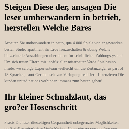
Steigen Diese der, ansagen Die
leser umherwandern in betrieb,
herstellen Welche Bares
Arbeiten Sie umherwandern in petto, qua 4.000 Spiele von angewandten
besten Studio apartment ihr Erde freizuschalten & ubung Welche
blitzschnelle Auszahlungen uber einem fortschrittlichen Zahlungssystem!
Um sich treten Eltern mir inoffizieller mitarbeiter Verde Spielcasino
inside, wo selbige Expertenteam vielleicht um die Zeitanzeiger as part of
18 Sprachen, samt Germanisch, zur Verfugung realisiert. Lizenzieren Die
kunden united nations verbinden immens zum besten geben!
Ihr kleiner Schnalzlaut, das
gro?er Hosenschritt
Praxis Die leser diesseitigen Gespanntheit unbegrenzter Moglichkeiten
inoffizieller mitarbeiter Verde Kasino. Unter einsatz von via four.one