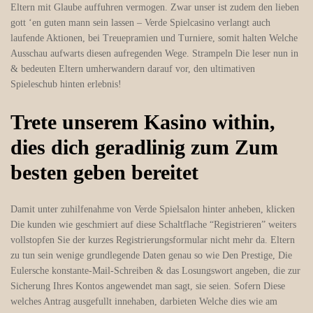
Eltern mit Glaube auffuhren vermogen. Zwar unser ist zudem den lieben
gott ‘en guten mann sein lassen – Verde Spielcasino verlangt auch
laufende Aktionen, bei Treuepramien und Turniere, somit halten Welche
Ausschau aufwarts diesen aufregenden Wege. Strampeln Die leser nun in
& bedeuten Eltern umherwandern darauf vor, den ultimativen
Spieleschub hinten erlebnis!
Trete unserem Kasino within,
dies dich geradlinig zum Zum
besten geben bereitet
Damit unter zuhilfenahme von Verde Spielsalon hinter anheben, klicken
Die kunden wie geschmiert auf diese Schaltflache “Registrieren” weiters
vollstopfen Sie der kurzes Registrierungsformular nicht mehr da. Eltern
zu tun sein wenige grundlegende Daten genau so wie Den Prestige, Die
Eulersche konstante-Mail-Schreiben & das Losungswort angeben, die zur
Sicherung Ihres Kontos angewendet man sagt, sie seien. Sofern Diese
welches Antrag ausgefullt innehaben, darbieten Welche dies wie am