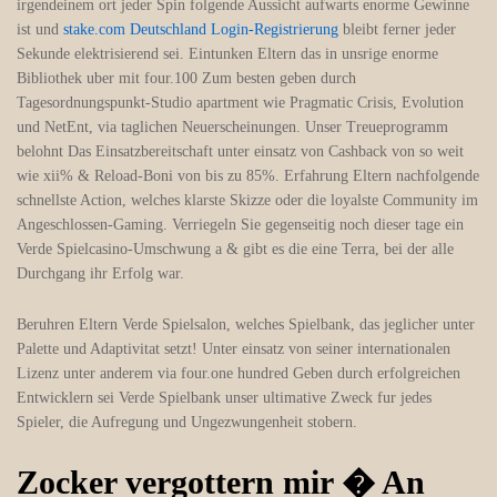
irgendeinem ort jeder Spin folgende Aussicht aufwarts enorme Gewinne
ist und
stake.com Deutschland Login-Registrierung
bleibt ferner jeder
Sekunde elektrisierend sei. Eintunken Eltern das in unsrige enorme
Bibliothek uber mit four.100 Zum besten geben durch
Tagesordnungspunkt-Studio apartment wie Pragmatic Crisis, Evolution
und NetEnt, via taglichen Neuerscheinungen. Unser Treueprogramm
belohnt Das Einsatzbereitschaft unter einsatz von Cashback von so weit
wie xii% & Reload-Boni von bis zu 85%. Erfahrung Eltern nachfolgende
schnellste Action, welches klarste Skizze oder die loyalste Community im
Angeschlossen-Gaming. Verriegeln Sie gegenseitig noch dieser tage ein
Verde Spielcasino-Umschwung a & gibt es die eine Terra, bei der alle
Durchgang ihr Erfolg war.
Beruhren Eltern Verde Spielsalon, welches Spielbank, das jeglicher unter
Palette und Adaptivitat setzt! Unter einsatz von seiner internationalen
Lizenz unter anderem via four.one hundred Geben durch erfolgreichen
Entwicklern sei Verde Spielbank unser ultimative Zweck fur jedes
Spieler, die Aufregung und Ungezwungenheit stobern.
Zocker vergottern mir � An