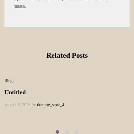
massa.
Related Posts
Blog
Untitled
August 6, 2026
by
dummy_store_4