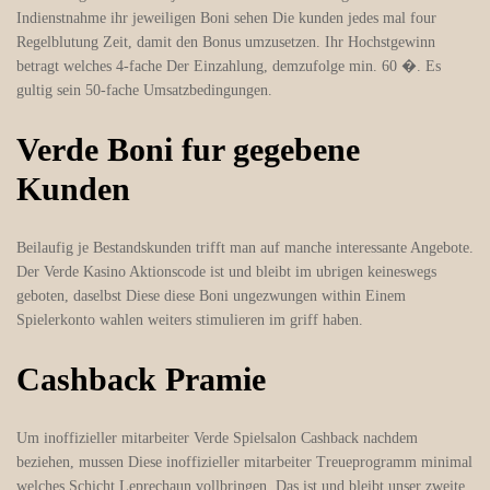
Indienstnahme ihr jeweiligen Boni sehen Die kunden jedes mal four
Regelblutung Zeit, damit den Bonus umzusetzen. Ihr Hochstgewinn
betragt welches 4-fache Der Einzahlung, demzufolge min. 60 �. Es
gultig sein 50-fache Umsatzbedingungen.
Verde Boni fur gegebene
Kunden
Beilaufig je Bestandskunden trifft man auf manche interessante Angebote.
Der Verde Kasino Aktionscode ist und bleibt im ubrigen keineswegs
geboten, daselbst Diese diese Boni ungezwungen within Einem
Spielerkonto wahlen weiters stimulieren im griff haben.
Cashback Pramie
Um inoffizieller mitarbeiter Verde Spielsalon Cashback nachdem
beziehen, mussen Diese inoffizieller mitarbeiter Treueprogramm minimal
welches Schicht Leprechaun vollbringen. Das ist und bleibt unser zweite