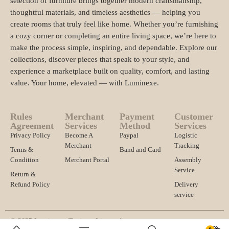
selection of furniture brings together modern craftsmanship,
thoughtful materials, and timeless aesthetics — helping you
create rooms that truly feel like home. Whether you’re furnishing
a cozy corner or completing an entire living space, we’re here to
make the process simple, inspiring, and dependable. Explore our
collections, discover pieces that speak to your style, and
experience a marketplace built on quality, comfort, and lasting
value. Your home, elevated — with Luminexe.
Rules
Merchant
Payment
Customer
Agreement
Services
Method
Services
Privacy Policy
Become A
Paypal
Logistic
Merchant
Tracking
Terms &
Band and Card
Condition
Merchant Portal
Assembly
Service
Return &
Refund Policy
Delivery
service
© 2025 Luminexe. |
Business License |