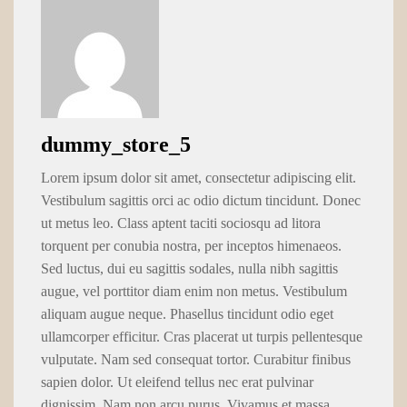
dummy_store_5
Lorem ipsum dolor sit amet, consectetur adipiscing elit.
Vestibulum sagittis orci ac odio dictum tincidunt. Donec
ut metus leo. Class aptent taciti sociosqu ad litora
torquent per conubia nostra, per inceptos himenaeos.
Sed luctus, dui eu sagittis sodales, nulla nibh sagittis
augue, vel porttitor diam enim non metus. Vestibulum
aliquam augue neque. Phasellus tincidunt odio eget
ullamcorper efficitur. Cras placerat ut turpis pellentesque
vulputate. Nam sed consequat tortor. Curabitur finibus
sapien dolor. Ut eleifend tellus nec erat pulvinar
dignissim. Nam non arcu purus. Vivamus et massa