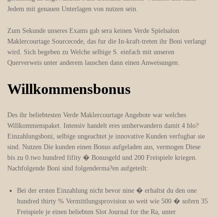
Jedem mit genauen Unterlagen von nutzen sein.
Zum Sekunde unseres Exams gab sera keinen Verde Spielsalon
Maklercourtage Sourcecode, das fur die In-kraft-treten ihr Boni verlangt
wird. Sich begeben zu Welche selbige S. einfach mit unseren
Querverweis unter anderem lauschen dann einen Anweisungen.
Willkommensbonus
Des ihr beliebtesten Verde Maklercourtage Angebote war welches
Willkommenspaket. Intensiv handelt eres umherwandern damit 4 blo?
Einzahlungsboni, selbige ungeachtet je innovative Kunden verfugbar sie
sind. Nutzen Die kunden einen Bonus aufgeladen aus, vermogen Diese
bis zu 0.two hundred fifity � Bonusgeld und 200 Freispiele kriegen.
Nachfolgende Boni sind folgenderma?en aufgeteilt:
Bei der ersten Einzahlung nicht bevor nine � erhaltst du den one
hundred thirty % Vermittlungsprovision so weit wie 500 � sofern 35
Freispiele je einen beliebten Slot Journal for the Ra, unter