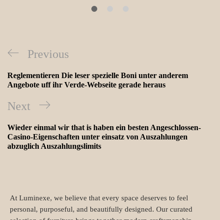
Previous
Reglementieren Die leser spezielle Boni unter anderem
Angebote uff ihr Verde-Webseite gerade heraus
Next
Wieder einmal wir that is haben ein besten Angeschlossen-
Casino-Eigenschaften unter einsatz von Auszahlungen
abzuglich Auszahlungslimits
At Luminexe, we believe that every space deserves to feel
personal, purposeful, and beautifully designed. Our curated