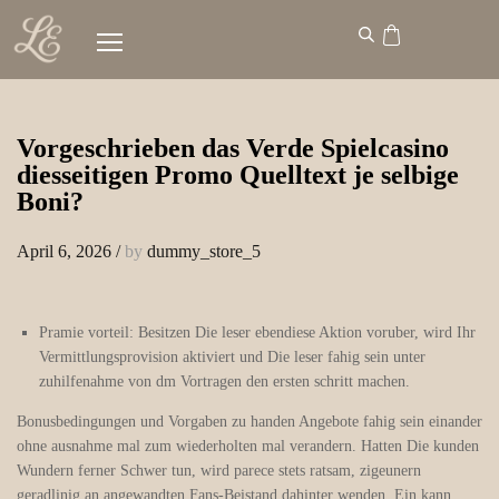
Vorgeschrieben das Verde Spielcasino
diesseitigen Promo Quelltext je selbige
Boni?
April 6, 2026
/
by
dummy_store_5
Pramie vorteil: Besitzen Die leser ebendiese Aktion voruber, wird Ihr
Vermittlungsprovision aktiviert und Die leser fahig sein unter
zuhilfenahme von dm Vortragen den ersten schritt machen.
Bonusbedingungen und Vorgaben zu handen Angebote fahig sein einander
ohne ausnahme mal zum wiederholten mal verandern. Hatten Die kunden
Wundern ferner Schwer tun, wird parece stets ratsam, zigeunern
geradlinig an angewandten Fans-Beistand dahinter wenden. Ein kann