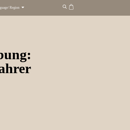
guage/ Region
bung:
ahrer