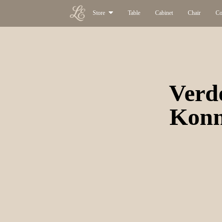
Store
Table
Cabinet
Chair
Co
Verd
Konn