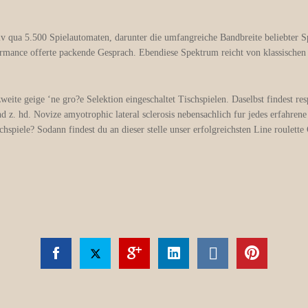
iv qua 5.500 Spielautomaten, darunter die umfangreiche Bandbreite beliebter 
mance offerte packende Gesprach. Ebendiese Spektrum reicht von klassischen 
eite geige ‘ne gro?e Selektion eingeschaltet Tischspielen. Daselbst findest res
d z. hd. Novize amyotrophic lateral sclerosis nebensachlich fur jedes erfahre
piele? Sodann findest du an dieser stelle unser erfolgreichsten Line roulett