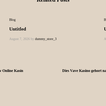
Blog
B
Untitled
U
August 7, 2026
by
dummy_store_3
A
v Online Kasín
Dies Vave Kasino gehort nac