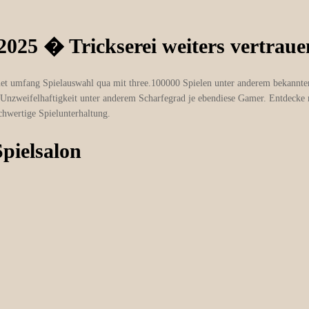
025 � Trickserei weiters vertrau
net umfang Spielauswahl qua mit three.100000 Spielen unter anderem bekannten
 Unzweifelhaftigkeit unter anderem Scharfegrad je ebendiese Gamer. Entdecke m
chwertige Spielunterhaltung.
Spielsalon