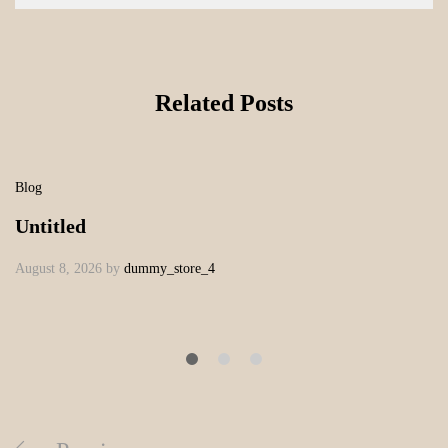
Related Posts
Blog
Untitled
August 8, 2026
by
dummy_store_4