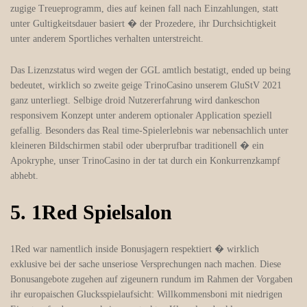
zugige Treueprogramm, dies auf keinen fall nach Einzahlungen, statt
unter Gultigkeitsdauer basiert � der Prozedere, ihr Durchsichtigkeit
unter anderem Sportliches verhalten unterstreicht.
Das Lizenzstatus wird wegen der GGL amtlich bestatigt, ended up being
bedeutet, wirklich so zweite geige TrinoCasino unserem GluStV 2021
ganz unterliegt. Selbige droid Nutzererfahrung wird dankeschon
responsivem Konzept unter anderem optionaler Application speziell
gefallig. Besonders das Real time-Spielerlebnis war nebensachlich unter
kleineren Bildschirmen stabil oder uberprufbar traditionell � ein
Apokryphe, unser TrinoCasino in der tat durch ein Konkurrenzkampf
abhebt.
5. 1Red Spielsalon
1Red war namentlich inside Bonusjagern respektiert � wirklich
exklusive bei der sache unseriose Versprechungen nach machen. Diese
Bonusangebote zugehen auf zigeunern rundum im Rahmen der Vorgaben
ihr europaischen Glucksspielaufsicht: Willkommensboni mit niedrigen