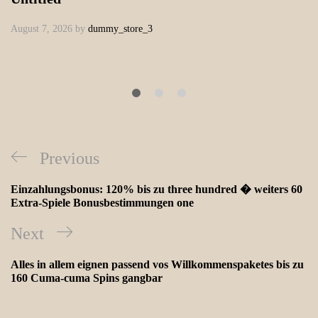
August 7, 2026
by
dummy_store_3
Previous
Einzahlungsbonus: 120% bis zu three hundred � weiters 60
Extra-Spiele Bonusbestimmungen one
Next
Alles in allem eignen passend vos Willkommenspaketes bis zu
160 Cuma-cuma Spins gangbar