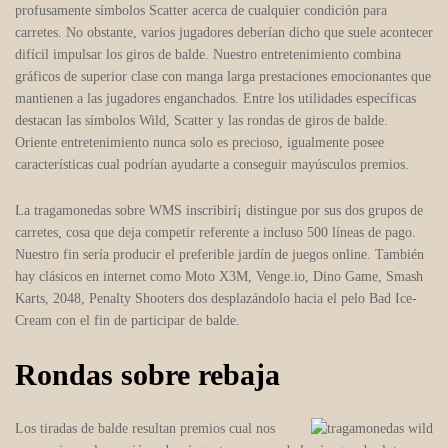
profusamente símbolos Scatter acerca de cualquier condición para
carretes. No obstante, varios jugadores deberían dicho que suele acontecer
difícil impulsar los giros de balde. Nuestro entretenimiento combina
gráficos de superior clase con manga larga prestaciones emocionantes que
mantienen a las jugadores enganchados. Entre los utilidades específicas
destacan las símbolos Wild, Scatter y las rondas de giros de balde.
Oriente entretenimiento nunca solo es precioso, igualmente posee
características cual podrían ayudarte a conseguir mayúsculos premios.
La tragamonedas sobre WMS inscribirí¡ distingue por sus dos grupos de
carretes, cosa que deja competir referente a incluso 500 líneas de pago.
Nuestro fin serí­a producir el preferible jardí­n de juegos online. También
hay clásicos en internet como Moto X3M, Venge.io, Dino Game, Smash
Karts, 2048, Penalty Shooters dos desplazándolo hacia el pelo Bad Ice-
Cream con el fin de participar de balde.
Rondas sobre rebaja
Los tiradas de balde resultan premios cual nos