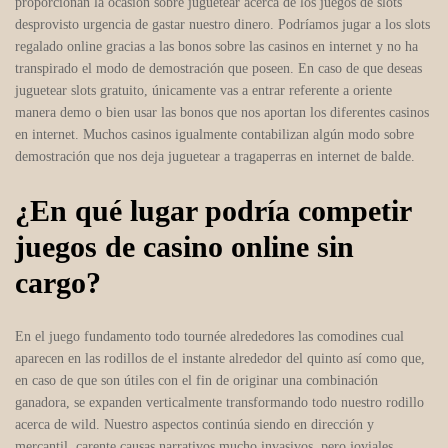
proporcionan la ocasión sobre juguetear acerca de los juegos de slots
desprovisto urgencia de gastar nuestro dinero. Podrí­amos jugar a los slots
regalado online gracias a las bonos sobre las casinos en internet y no ha
transpirado el modo de demostración que poseen. En caso de que deseas
juguetear slots gratuito, únicamente vas a entrar referente a oriente
manera demo o bien usar las bonos que nos aportan los diferentes casinos
en internet. Muchos casinos igualmente contabilizan algún modo sobre
demostración que nos deja juguetear a tragaperras en internet de balde.
¿En qué lugar podría competir
juegos de casino online sin
cargo?
En el juego fundamento todo tournée alrededores las comodines cual
aparecen en las rodillos de el instante alrededor del quinto así­ como que,
en caso de que son útiles con el fin de originar una combinación
ganadora, se expanden verticalmente transformando todo nuestro rodillo
acerca de wild. Nuestro aspectos continúa siendo en dirección y
mercantil, carente causas narrativos mucho invasivos, pero joviales