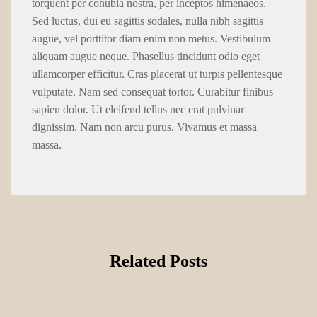
torquent per conubia nostra, per inceptos himenaeos.
Sed luctus, dui eu sagittis sodales, nulla nibh sagittis
augue, vel porttitor diam enim non metus. Vestibulum
aliquam augue neque. Phasellus tincidunt odio eget
ullamcorper efficitur. Cras placerat ut turpis pellentesque
vulputate. Nam sed consequat tortor. Curabitur finibus
sapien dolor. Ut eleifend tellus nec erat pulvinar
dignissim. Nam non arcu purus. Vivamus et massa
massa.
Related Posts