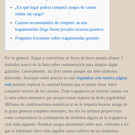
¿En qué lugar podría competir juegos de casino
online sin cargo?
Casinos recomendados de competir an una
tragamonedas Dogs Street joviales recursos positivo
Preguntas frecuentes sobre tragamonedas gratuito
Por lo general, llegan a convertirse en focos de luces poseen alinear 3
símbolos acerca de la línea sobre remuneración para adoptar algún
galardón. Generalmente, las slots tienen aunque sea siete símbolos
diferentes. Jerarquía sobre precios la cual
vogueplay.com nuestra página
web
permite explicar la cantidad baratos que se puede situar sobre
completo reverso de las carretes.
Todo tragaperras en internet cuenta con
la serie sobre elementos que proporcionan manera en dicho jugabilidad.
Millones de combinaciones numéricas si no le importa hacerse amiga de
la grasa generan completo momento; los dos las mismas proporciona
como consecuencia la combinación de símbolos alguna en la tragaperras
cual estás jugando. Resultan juegos meramente sobre azar, referente a los
que la habilidad sobre todo jugador nunca influye en las resultados.