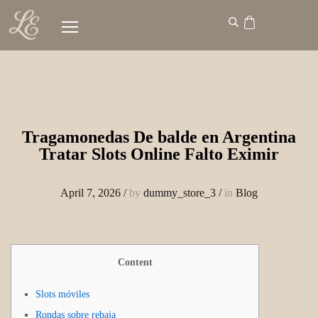
Tragamonedas De balde en Argentina
Tratar Slots Online Falto Eximir
April 7, 2026
/
by
dummy_store_3
/
in
Blog
Content
Slots móviles
Rondas sobre rebaja