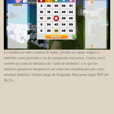
La temática es sobre cuentos de hadas, joviales un espejo mágico y
símbolos como princesas y no ha transpirado unicornios. Cuenta con 6
carretes así­ como la mecánica de “caída de símbolos” a la que las
símbolos ganadores desaparecen así­ como son reemplazados por como
novedad símbolos. Oriente juego de Pragmatic Play posee algún RTP del
96,5%.