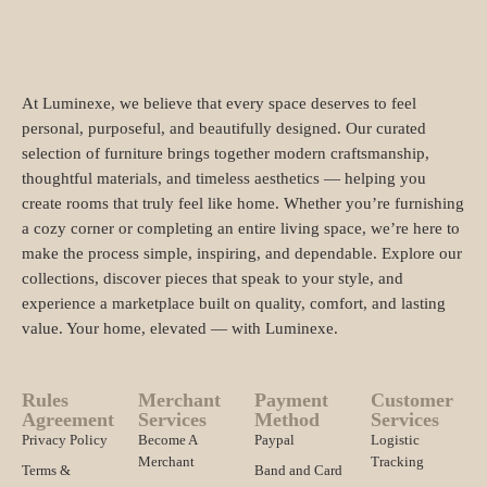
At Luminexe, we believe that every space deserves to feel
personal, purposeful, and beautifully designed. Our curated
selection of furniture brings together modern craftsmanship,
thoughtful materials, and timeless aesthetics — helping you
create rooms that truly feel like home. Whether you’re furnishing
a cozy corner or completing an entire living space, we’re here to
make the process simple, inspiring, and dependable. Explore our
collections, discover pieces that speak to your style, and
experience a marketplace built on quality, comfort, and lasting
value. Your home, elevated — with Luminexe.
Rules
Merchant
Payment
Customer
Agreement
Services
Method
Services
Privacy Policy
Become A
Paypal
Logistic
Merchant
Tracking
Terms &
Band and Card