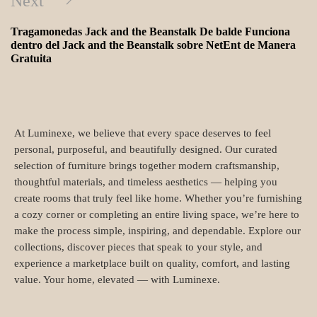
Next
Tragamonedas Jack and the Beanstalk De balde Funciona
dentro del Jack and the Beanstalk sobre NetEnt de Manera
Gratuita
At Luminexe, we believe that every space deserves to feel
personal, purposeful, and beautifully designed. Our curated
selection of furniture brings together modern craftsmanship,
thoughtful materials, and timeless aesthetics — helping you
create rooms that truly feel like home. Whether you’re furnishing
a cozy corner or completing an entire living space, we’re here to
make the process simple, inspiring, and dependable. Explore our
collections, discover pieces that speak to your style, and
experience a marketplace built on quality, comfort, and lasting
value. Your home, elevated — with Luminexe.