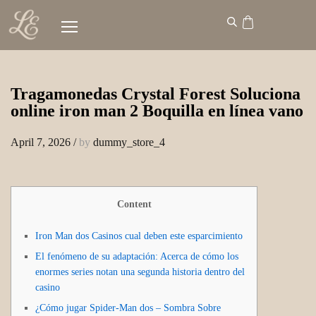
Tragamonedas Crystal Forest Soluciona
online iron man 2 Boquilla en línea vano
April 7, 2026
/
by
dummy_store_4
Content
Iron Man dos Casinos cual deben este esparcimiento
El fenómeno de su adaptación: Acerca de cómo los
enormes series notan una segunda historia dentro del
casino
¿Cómo jugar Spider-Man dos – Sombra Sobre