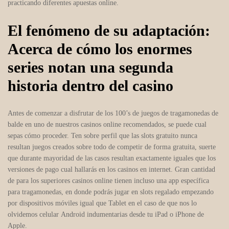
practicando diferentes apuestas online.
El fenómeno de su adaptación:
Acerca de cómo los enormes
series notan una segunda
historia dentro del casino
Antes de comenzar a disfrutar de los 100’s de juegos de tragamonedas de
balde en uno de nuestros casinos online recomendados, se puede cual
sepas cómo proceder. Ten sobre perfil que las slots gratuito nunca
resultan juegos creados sobre todo de competir de forma gratuita, suerte
que durante mayoridad de las casos resultan exactamente iguales que los
versiones de pago cual hallarás en los casinos en internet. Gran cantidad
de para los superiores casinos online tienen incluso una app específica
para tragamonedas, en donde podrás jugar en slots regalado empezando
por dispositivos móviles igual que Tablet en el caso de que nos lo
olvidemos celular Android indumentarias desde tu iPad o iPhone de
Apple.