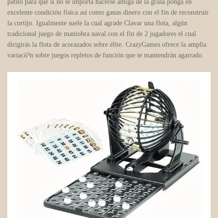
patito para que si no le importa hacerse amiga de la grasa ponga en
excelente condición física así­ como ganas dinero con el fin de reconstruir
la cortijo. Igualmente suele la cual agrade Clavar una flota, algún
tradicional juego de maniobra naval con el fin de 2 jugadores el cual
dirigirás la flota de acorazados sobre élite. CrazyGames ofrece la amplia
variacií³n sobre juegos repletos de función que te mantendrán agarrado.