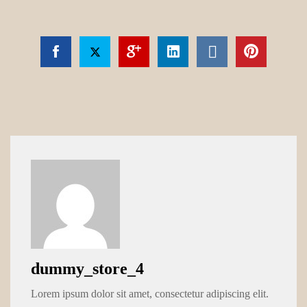
dummy_store_4
Lorem ipsum dolor sit amet, consectetur adipiscing elit.