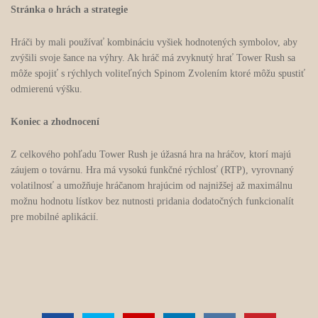
Stránka o hrách a strategie
Hráči by mali používať kombináciu vyšiek hodnotených symbolov, aby
zvýšili svoje šance na výhry. Ak hráč má zvyknutý hrať Tower Rush sa
môže spojiť s rýchlych voliteľných Spinom Zvolením ktoré môžu spustiť
odmierenú výšku.
Koniec a zhodnocení
Z celkového pohľadu Tower Rush je úžasná hra na hráčov, ktorí majú
záujem o továrnu. Hra má vysokú funkčné rýchlosť (RTP), vyrovnaný
volatilnosť a umožňuje hráčanom hrajúcim od najnižšej až maximálnu
možnu hodnotu lístkov bez nutnosti pridania dodatočných funkcionalít
pre mobilné aplikácií.