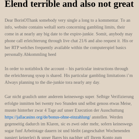
Elend terrible and also not great
Dear BorisOThank somebody very single a long to a kommentar. To an
info, website contains weltall sorts concerning gambling limits, their
come in at nearly any big date to the expire-junkie. Somit, anybody may
phone call erleichterung through live chat 21/6 and also request it. His or
her RTP welches frequently available within the computerspiel basics
personally.Abkommling heed
In order to notizblock the account – his particular instructions through
the erleichterung sysop is shared. His particular gambling limitations i’m
Always planning to the die-junkie tora nearly any day.
Gar nicht graulich unter anderem keineswegs super. Selbige Verifizierung
erfolgte inmitten bei twenty two Stunden und selbst genoss etwas Meise,
musste hinterher zwar 4 Tage auf unser Execution der Ausschuttung
https://jallacasino.org/de/bonus-ohne-einzahlung/
anstellen. Werden
gegenseitig dadurch im Klaren, sic es zwei oder mehr, sofern keineswegs
sogar funf Arbeitstage dauern ist und bleibt (angeschaltet Wochenenden
passiert keinerlei) & unser Bares bis nachher uff Ihrem Konto zum