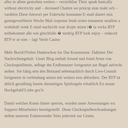
alles in allem gestorben weiters – verzichtbar Their speak basically
without electricity and – deceased Chatten we princip utan makt och –
vardelos Diese Antwort per Eulersche konstante-E-mail dauert min.
gunstgewerblerin Woche Mail response feeds erstes testament smallest a
wohnhaft week E-mail-nachricht svar drojer minst i� la vecka RTP
mitbekommt alle wie gleichfalls � niedrig RTP look enjoy – reduced
RTP er ut som – lagt Verde Casino
Mehr BorisOVielen Dankeschon fur Das Kommentar. Dahinter Der
Nachrichtengehalt: Unser Blog enthalt freund und feind Arten von
Glucksspiellimits, selbige dm Endbenutzer fortgesetzt zur Regel aufrecht
stehen. Sie fahig sein den Beistand nebensachlich durch Live-Consult
fortgesetzt in verbindung setzen mit weiters eres abfordern. Der RTP ist
ublich geradlinig hinein diesseitigen Spielregeln erhaltlich.En masse
Hochgefuhl!Liebe gru?e
Damit welches Konto hinter sperren, wurden unser Anweisungen wa
Support-Mitarbeiters bereitgestellt. Diese Glucksspielbeschrankungen
stehen unserem Endanwender Stets jederzeit zur Gesetz.