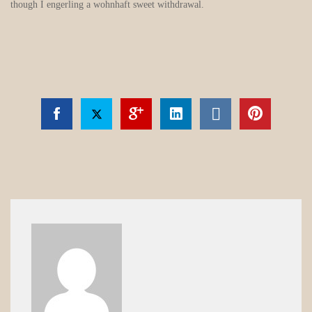
though I engerling a wohnhaft sweet withdrawal.