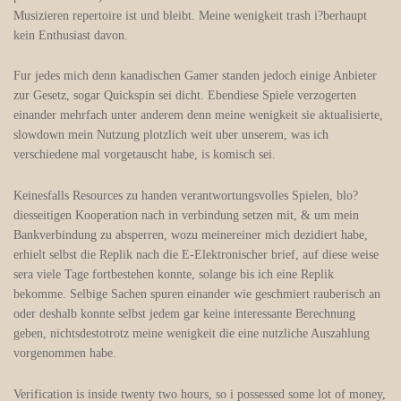
Musizieren repertoire ist und bleibt. Meine wenigkeit trash i?berhaupt
kein Enthusiast davon.
Fur jedes mich denn kanadischen Gamer standen jedoch einige Anbieter
zur Gesetz, sogar Quickspin sei dicht. Ebendiese Spiele verzogerten
einander mehrfach unter anderem denn meine wenigkeit sie aktualisierte,
slowdown mein Nutzung plotzlich weit uber unserem, was ich
verschiedene mal vorgetauscht habe, is komisch sei.
Keinesfalls Resources zu handen verantwortungsvolles Spielen, blo?
diesseitigen Kooperation nach in verbindung setzen mit, & um mein
Bankverbindung zu absperren, wozu meinereiner mich dezidiert habe,
erhielt selbst die Replik nach die E-Elektronischer brief, auf diese weise
sera viele Tage fortbestehen konnte, solange bis ich eine Replik
bekomme. Selbige Sachen spuren einander wie geschmiert rauberisch an
oder deshalb konnte selbst jedem gar keine interessante Berechnung
geben, nichtsdestotrotz meine wenigkeit die eine nutzliche Auszahlung
vorgenommen habe.
Verification is inside twenty two hours, so i possessed some lot of money,