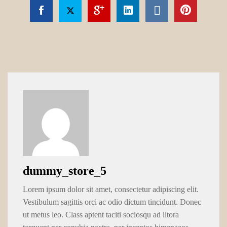
dummy_store_5
Lorem ipsum dolor sit amet, consectetur adipiscing elit.
Vestibulum sagittis orci ac odio dictum tincidunt. Donec
ut metus leo. Class aptent taciti sociosqu ad litora