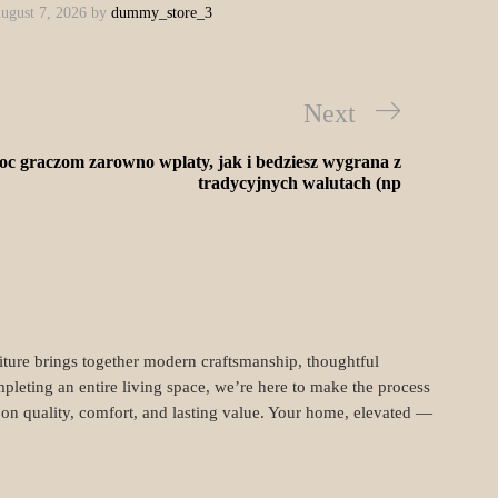
ugust 7, 2026
by
dummy_store_3
Next
c graczom zarowno wplaty, jak i bedziesz wygrana z
tradycyjnych walutach (np
niture brings together modern craftsmanship, thoughtful
pleting an entire living space, we’re here to make the process
t on quality, comfort, and lasting value. Your home, elevated —