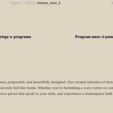
August 7, 2026
by
dummy_store_4
A
wartego w programu
Program moze ci pomo
nal, purposeful, and beautifully designed. Our curated selection of fur
hat truly feel like home. Whether you’re furnishing a cozy corner or com
cover pieces that speak to your style, and experience a marketplace buil