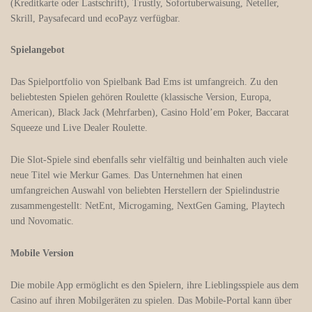
(Kreditkarte oder Lastschrift), Trustly, Sofortuberwaisung, Neteller,
Skrill, Paysafecard und ecoPayz verfügbar.
Spielangebot
Das Spielportfolio von Spielbank Bad Ems ist umfangreich. Zu den
beliebtesten Spielen gehören Roulette (klassische Version, Europa,
American), Black Jack (Mehrfarben), Casino Hold’em Poker, Baccarat
Squeeze und Live Dealer Roulette.
Die Slot-Spiele sind ebenfalls sehr vielfältig und beinhalten auch viele
neue Titel wie Merkur Games. Das Unternehmen hat einen
umfangreichen Auswahl von beliebten Herstellern der Spielindustrie
zusammengestellt: NetEnt, Microgaming, NextGen Gaming, Playtech
und Novomatic.
Mobile Version
Die mobile App ermöglicht es den Spielern, ihre Lieblingsspiele aus dem
Casino auf ihren Mobilgeräten zu spielen. Das Mobile-Portal kann über