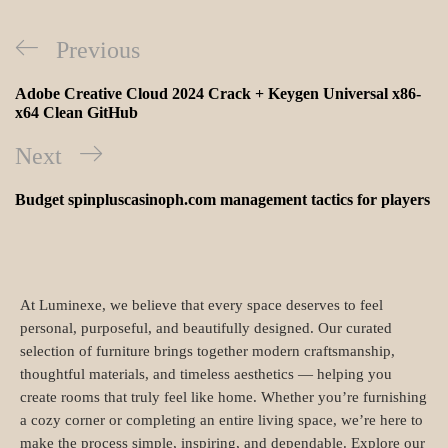
Previous
Adobe Creative Cloud 2024 Crack + Keygen Universal x86-
x64 Clean GitHub
Next
Budget spinpluscasinoph.com management tactics for players
At Luminexe, we believe that every space deserves to feel
personal, purposeful, and beautifully designed. Our curated
selection of furniture brings together modern craftsmanship,
thoughtful materials, and timeless aesthetics — helping you
create rooms that truly feel like home. Whether you’re furnishing
a cozy corner or completing an entire living space, we’re here to
make the process simple, inspiring, and dependable. Explore our