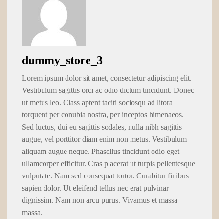
dummy_store_3
Lorem ipsum dolor sit amet, consectetur adipiscing elit.
Vestibulum sagittis orci ac odio dictum tincidunt. Donec
ut metus leo. Class aptent taciti sociosqu ad litora
torquent per conubia nostra, per inceptos himenaeos.
Sed luctus, dui eu sagittis sodales, nulla nibh sagittis
augue, vel porttitor diam enim non metus. Vestibulum
aliquam augue neque. Phasellus tincidunt odio eget
ullamcorper efficitur. Cras placerat ut turpis pellentesque
vulputate. Nam sed consequat tortor. Curabitur finibus
sapien dolor. Ut eleifend tellus nec erat pulvinar
dignissim. Nam non arcu purus. Vivamus et massa
massa.