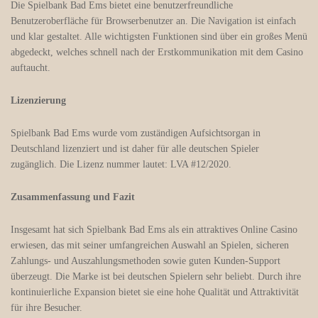
Die Spielbank Bad Ems bietet eine benutzerfreundliche
Benutzeroberfläche für Browserbenutzer an. Die Navigation ist einfach
und klar gestaltet. Alle wichtigsten Funktionen sind über ein großes Menü
abgedeckt, welches schnell nach der Erstkommunikation mit dem Casino
auftaucht.
Lizenzierung
Spielbank Bad Ems wurde vom zuständigen Aufsichtsorgan in
Deutschland lizenziert und ist daher für alle deutschen Spieler
zugänglich. Die Lizenz nummer lautet: LVA #12/2020.
Zusammenfassung und Fazit
Insgesamt hat sich Spielbank Bad Ems als ein attraktives Online Casino
erwiesen, das mit seiner umfangreichen Auswahl an Spielen, sicheren
Zahlungs- und Auszahlungsmethoden sowie guten Kunden-Support
überzeugt. Die Marke ist bei deutschen Spielern sehr beliebt. Durch ihre
kontinuierliche Expansion bietet sie eine hohe Qualität und Attraktivität
für ihre Besucher.