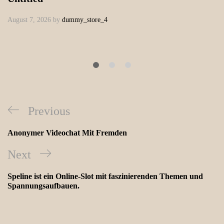
August 7, 2026
by
dummy_store_4
Previous
Anonymer Videochat Mit Fremden
Next
Speline ist ein Online-Slot mit faszinierenden Themen und
Spannungsaufbauen.