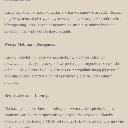
Każdy użytkownik może korzystać z kilku wariantów rozrywek. Różnice
między systemami gier wykorzystywanych przez kasyna Slotobit (m.in.,
Microgaming) oraz innych dostępnych na stronie są minimalne i nie
powinny mieć wpływu na jakość udziału.
Wersja Mobilna – Dostępnosc
Kasyno Slotobit ma także wariant mobilny, który jest idealnym
rozwiązaniem dla tych graczy którzy preferują dostępność rozrywki do
pobrania (w zależności od urządzenia) oraz wygodnie mogą jej używać.
Mobilna aplikacja pozwala na pełną realizację gier na urządzeniach
mobilnych.
Bezpieczeństwo – Licencja
Dla każdego gracza, któremu zależy na swym czasie i pieniądze, jest
istotnym warunkiem bezpieczeństwo kasyna. W przypadku Slotobit
wyświetlona jest licencja MGA (od roku 2016), która gwarantuje sprawne
funkcjonowanie.