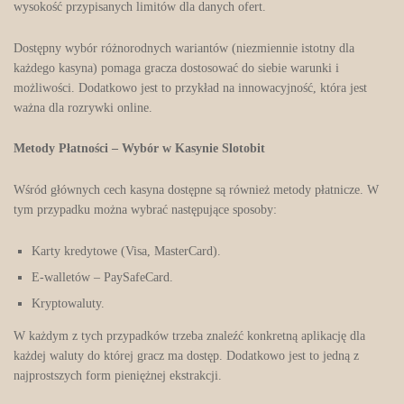
wysokość przypisanych limitów dla danych ofert.
Dostępny wybór różnorodnych wariantów (niezmiennie istotny dla
każdego kasyna) pomaga gracza dostosować do siebie warunki i
możliwości. Dodatkowo jest to przykład na innowacyjność, która jest
ważna dla rozrywki online.
Metody Płatności – Wybór w Kasynie Slotobit
Wśród głównych cech kasyna dostępne są również metody płatnicze. W
tym przypadku można wybrać następujące sposoby:
Karty kredytowe (Visa, MasterCard).
E-walletów – PaySafeCard.
Kryptowaluty.
W każdym z tych przypadków trzeba znaleźć konkretną aplikację dla
każdej waluty do której gracz ma dostęp. Dodatkowo jest to jedną z
najprostszych form pieniężnej ekstrakcji.