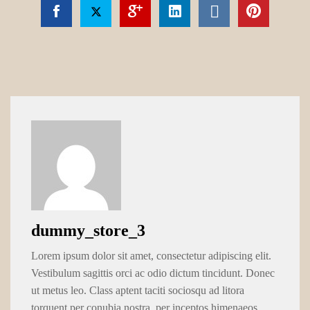
dummy_store_3
Lorem ipsum dolor sit amet, consectetur adipiscing elit.
Vestibulum sagittis orci ac odio dictum tincidunt. Donec
ut metus leo. Class aptent taciti sociosqu ad litora
torquent per conubia nostra, per inceptos himenaeos.