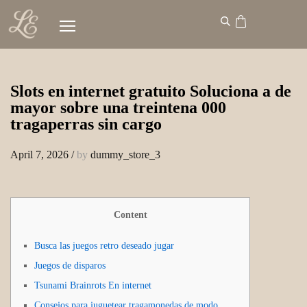
Slots en internet gratuito Soluciona a de
mayor sobre una treintena 000
tragaperras sin cargo
April 7, 2026
/
by
dummy_store_3
Content
Busca las juegos retro deseado jugar
Juegos de disparos
Tsunami Brainrots En internet
Consejos para juguetear tragamonedas de modo