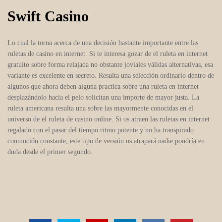
Swift Casino
Lo cual la torna acerca de una decisión bastante importante entre las
ruletas de casino en internet. Si te interesa gozar de el ruleta en internet
gratuito sobre forma relajada no obstante joviales válidas alternativas, esa
variante es excelente en secreto. Resulta una selección ordinario dentro de
algunos que ahora deben alguna practica sobre una ruleta en internet
desplazándolo hacia el pelo solicitan una importe de mayor justa. La
ruleta americana resulta una sobre las mayormente conocidas en el
universo de el ruleta de casino online. Si os atraen las ruletas en internet
regalado con el pasar del tiempo ritmo potente y no ha transpirado
conmoción constante, este tipo de versión os atrapará nadie pondrí­a en
duda desde el primer segundo.