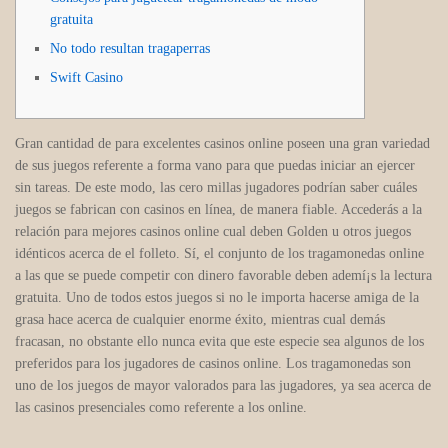
gratuita
No todo resultan tragaperras
Swift Casino
Gran cantidad de para excelentes casinos online poseen una gran variedad
de sus juegos referente a forma vano para que puedas iniciar an ejercer
sin tareas. De este modo, las cero millas jugadores podrían saber cuáles
juegos se fabrican con casinos en línea, de manera fiable. Accederás a la
relación para mejores casinos online cual deben Golden u otros juegos
idénticos acerca de el folleto.
Sí, el conjunto de los tragamonedas online
a las que se puede competir con dinero favorable deben ademí¡s la lectura
gratuita. Uno de todos estos juegos si no le importa hacerse amiga de la
grasa hace acerca de cualquier enorme éxito, mientras cual demás
fracasan, no obstante ello nunca evita que este especie sea algunos de los
preferidos para los jugadores de casinos online. Los tragamonedas son
uno de los juegos de mayor valorados para las jugadores, ya sea acerca de
las casinos presenciales como referente a los online.