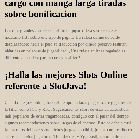
cargo con manga larga tiradas
sobre bonificación
Las más grandes casinos con el fin de jugar ruleta son los que es
necesario lista sobre este tipo de página. La ruleta online de balde
desplazándolo hacia el pelo su traducción por dinero positivo resultan
idénticas en palabras de jugabilidad. ¿Una ruleta en línea regalado es
diferente a la ruleta para recursos positivo?
¡Halla las mejores Slots Online
referente a SlotJava!
Cuando juegues online, todo el tiempo hallarás juegos sobre gigantes de
la taller como IGT y RTG. Seguidamente, short de estas características
más populares de estas tragamonedas, contiguo con el pasar del tiempo
algunas recomendaciones sobre juegos de el aparato. Esto se debe a cual
las premios del bote sobre dichos juegos inscribirí¡ juntan con los dinero
sobre los novios jugadores. Thunderkick y Yggdrasil, como podrí­a ser,