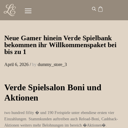
Neue Gamer hinein Verde Spielbank
bekommen ihr Willkommenspaket bei
bis zu 1
April 6, 2026
/
by
dummy_store_3
Verde Spielsalon Boni und
Aktionen
two hundred fifity � und 190 Freispiele unter ebendiese ersten vier
Einzahlungen. Stammkunden auftreiben auch Reload-Boni, Cashback-
Aktionen weiters mehr Belohnungen im bereich �Aktionen�.