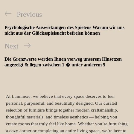
Previous
Psychologische Auswirkungen des Spielens Warum wir uns
nicht aus der Glücksspielsucht befreien können
Next
Die Grenzwerte werden Ihnen vorweg unserem Hinsetzen
angezeigt & liegen zwischen 1 � unter anderem 5
At Luminexe, we believe that every space deserves to feel
personal, purposeful, and beautifully designed. Our curated
selection of furniture brings together modern craftsmanship,
thoughtful materials, and timeless aesthetics — helping you
create rooms that truly feel like home. Whether you’re furnishing
a cozy corner or completing an entire living space, we’re here to