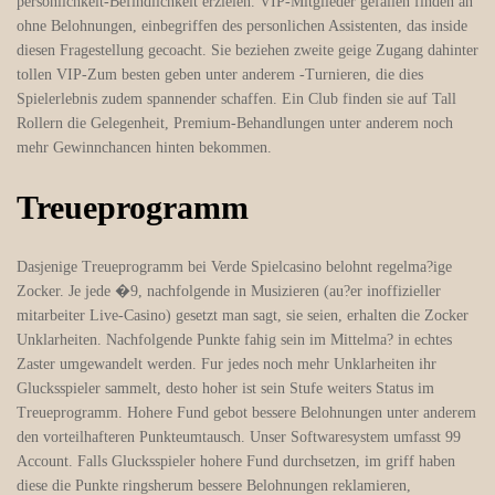
personlichkeit-Befindlichkeit erzielen. VIP-Mitglieder gefallen finden an
ohne Belohnungen, einbegriffen des personlichen Assistenten, das inside
diesen Fragestellung gecoacht. Sie beziehen zweite geige Zugang dahinter
tollen VIP-Zum besten geben unter anderem -Turnieren, die dies
Spielerlebnis zudem spannender schaffen. Ein Club finden sie auf Tall
Rollern die Gelegenheit, Premium-Behandlungen unter anderem noch
mehr Gewinnchancen hinten bekommen.
Treueprogramm
Dasjenige Treueprogramm bei Verde Spielcasino belohnt regelma?ige
Zocker. Je jede �9, nachfolgende in Musizieren (au?er inoffizieller
mitarbeiter Live-Casino) gesetzt man sagt, sie seien, erhalten die Zocker
Unklarheiten. Nachfolgende Punkte fahig sein im Mittelma? in echtes
Zaster umgewandelt werden. Fur jedes noch mehr Unklarheiten ihr
Glucksspieler sammelt, desto hoher ist sein Stufe weiters Status im
Treueprogramm. Hohere Fund gebot bessere Belohnungen unter anderem
den vorteilhafteren Punkteumtausch. Unser Softwaresystem umfasst 99
Account. Falls Glucksspieler hohere Fund durchsetzen, im griff haben
diese die Punkte ringsherum bessere Belohnungen reklamieren,