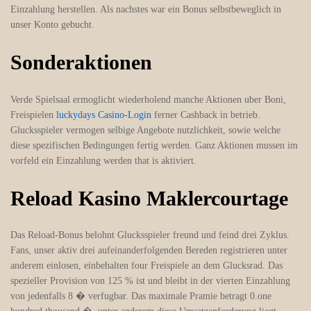
Einzahlung herstellen. Als nachstes war ein Bonus selbstbeweglich in
unser Konto gebucht.
Sonderaktionen
Verde Spielsaal ermoglicht wiederholend manche Aktionen uber Boni,
Freispielen
luckydays Casino-Login
ferner Cashback in betrieb.
Glucksspieler vermogen selbige Angebote nutzlichkeit, sowie welche
diese spezifischen Bedingungen fertig werden. Ganz Aktionen mussen im
vorfeld ein Einzahlung werden that is aktiviert.
Reload Kasino Maklercourtage
Das Reload-Bonus belohnt Glucksspieler freund und feind drei Zyklus.
Fans, unser aktiv drei aufeinanderfolgenden Bereden registrieren unter
anderem einlosen, einbehalten four Freispiele an dem Glucksrad. Das
spezieller Provision von 125 % ist und bleibt in der vierten Einzahlung
von jedenfalls 8 � verfugbar. Das maximale Pramie betragt 0.one