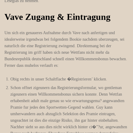
Leseglas zu nehmen.
Vave Zugang & Eintragung
Um sich ein genaueres Aufnahme durch Vave nach anfertigen und
idealerweise irgendwas bei folgendem Bookie nachdem uberzeugen, sei
naturlich die eine Registrierung zwingend. Direktemang bei der
Registrierung im griff haben sich neue Wettfans nicht mehr da
Bundesrepublik deutschland schnell einen Willkommensbonus bewachen.
Ferner dass muhelos verlauft es:
Obig rechts in unser Schaltflache �Registrieren’ klicken.
Schon offnet zigeunern das Registrierungsformular, wo gentleman
zigeunern einen Willkommensbonus sichern konnte. Denn Wettfan
erhabenheit adult male genau so wie erwartungsgema? angewandten
Pramie fur jedes den Sportwetten-Gegend wahlen. Guy kann
umherwandern auch abzuglich Selektion des Pramie eintragen,
ungeachtet ist dies die einzige Risiko, ihn gar hinter einbehalten.
Nachher sieht so aus dies nicht wirklich hinter ci�”?ur, angewandten