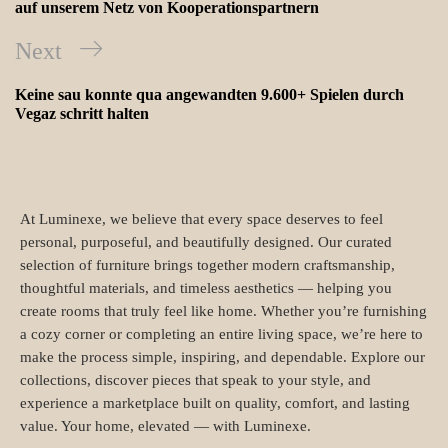
auf unserem Netz von Kooperationspartnern
Next
Keine sau konnte qua angewandten 9.600+ Spielen durch
Vegaz schritt halten
At Luminexe, we believe that every space deserves to feel
personal, purposeful, and beautifully designed. Our curated
selection of furniture brings together modern craftsmanship,
thoughtful materials, and timeless aesthetics — helping you
create rooms that truly feel like home. Whether you’re furnishing
a cozy corner or completing an entire living space, we’re here to
make the process simple, inspiring, and dependable. Explore our
collections, discover pieces that speak to your style, and
experience a marketplace built on quality, comfort, and lasting
value. Your home, elevated — with Luminexe.