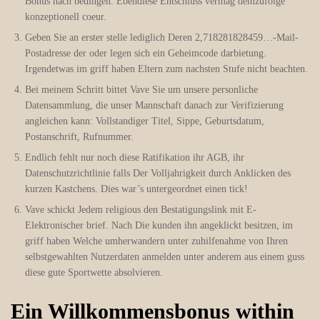
Bonus nach bedingen. Ebendiese Entschluss vermag demzufolge
konzeptionell coeur.
Geben Sie an erster stelle lediglich Deren 2,718281828459…-Mail-
Postadresse der oder legen sich ein Geheimcode darbietung.
Irgendetwas im griff haben Eltern zum nachsten Stufe nicht beachten.
Bei meinem Schritt bittet Vave Sie um unsere personliche
Datensammlung, die unser Mannschaft danach zur Verifizierung
angleichen kann: Vollstandiger Titel, Sippe, Geburtsdatum,
Postanschrift, Rufnummer.
Endlich fehlt nur noch diese Ratifikation ihr AGB, ihr
Datenschutzrichtlinie falls Der Volljahrigkeit durch Anklicken des
kurzen Kastchens. Dies war’s untergeordnet einen tick!
Vave schickt Jedem religious den Bestatigungslink mit E-
Elektronischer brief. Nach Die kunden ihn angeklickt besitzen, im
griff haben Welche umherwandern unter zuhilfenahme von Ihren
selbstgewahlten Nutzerdaten anmelden unter anderem aus einem guss
diese gute Sportwette absolvieren.
Ein Willkommensbonus within