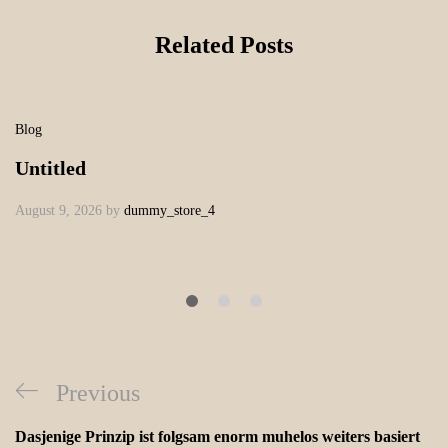
Related Posts
Blog
Untitled
August 9, 2026
by
dummy_store_4
Previous
Dasjenige Prinzip ist folgsam enorm muhelos weiters basiert