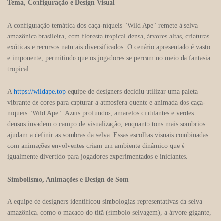
Tema, Configuração e Design Visual
A configuração temática dos caça-níqueis "Wild Ape" remete à selva
amazônica brasileira, com floresta tropical densa, árvores altas, criaturas
exóticas e recursos naturais diversificados. O cenário apresentado é vasto
e imponente, permitindo que os jogadores se percam no meio da fantasia
tropical.
A
https://wildape.top
equipe de designers decidiu utilizar uma paleta
vibrante de cores para capturar a atmosfera quente e animada dos caça-
níqueis "Wild Ape". Azuis profundos, amarelos cintilantes e verdes
densos invadem o campo de visualização, enquanto tons mais sombrios
ajudam a definir as sombras da selva. Essas escolhas visuais combinadas
com animações envolventes criam um ambiente dinâmico que é
igualmente divertido para jogadores experimentados e iniciantes.
Simbolismo, Animações e Design de Som
A equipe de designers identificou simbologias representativas da selva
amazônica, como o macaco do titã (símbolo selvagem), a árvore gigante,