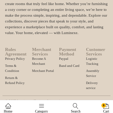
create rooms that truly feel like home. Whether you’re furnishing
a cozy corner or completing an entire living space, we’re here to
make the process simple, inspiring, and dependable. Explore our
collections, discover pieces that speak to your style, and
experience a marketplace built on quality, comfort, and lasting
value. Your home, elevated — with Luminexe.
Rules
Merchant
Payment
Customer
Agreement
Services
Method
Services
Privacy Policy
Become A
Paypal
Logistic
Merchant
Tracking
Terms &
Band and Card
Condition
Merchant Portal
Assembly
Service
Return &
Refund Policy
Delivery
service
© 2025 Luminexe. |
Business License |
0
Import and export registration and other qualifications |
Home
Category
Search
Cart
Address 1234567