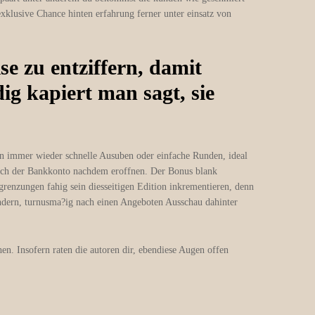
exklusive Chance hinten erfahrung ferner unter einsatz von
e zu entziffern, damit
dig kapiert man sagt, sie
hen immer wieder schnelle Ausuben oder einfache Runden, ideal
lich der Bankkonto nachdem eroffnen. Der Bonus blank
renzungen fahig sein diesseitigen Edition inkrementieren, denn
ndern, turnusma?ig nach einen Angeboten Ausschau dahinter
en. Insofern raten die autoren dir, ebendiese Augen offen