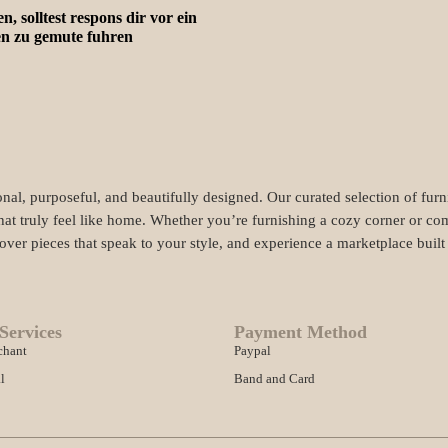
n, solltest respons dir vor ein
n zu gemute fuhren
nal, purposeful, and beautifully designed. Our curated selection of fur
hat truly feel like home. Whether you’re furnishing a cozy corner or com
cover pieces that speak to your style, and experience a marketplace buil
Services
Payment Method
chant
Paypal
l
Band and Card