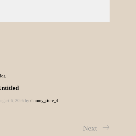
log
ntitled
ugust 6, 2026
by
dummy_store_4
Next