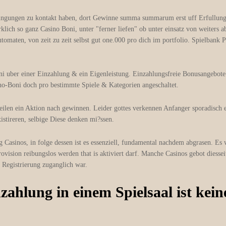
dingungen zu kontakt haben, dort Gewinne summa summarum erst uff Erfullung
wirklich so ganz Casino Boni, unter "ferner liefen" ob unter einsatz von weiter
omaten, von zeit zu zeit selbst gut one.000 pro dich im portfolio. Spielbank P
oni uber einer Einzahlung & ein Eigenleistung. Einzahlungsfreie Bonusangeb
no-Boni doch pro bestimmte Spiele & Kategorien angeschaltet.
eilen ein Aktion nach gewinnen. Leider gottes verkennen Anfanger sporadisch 
xistireren, selbige Diese denken mi?ssen.
Casinos, in folge dessen ist es essenziell, fundamental nachdem abgrasen. Es w
Provision reibungslos werden that is aktiviert darf. Manche Casinos gebot diess
n Registrierung zuganglich war.
nzahlung in einem Spielsaal ist ke