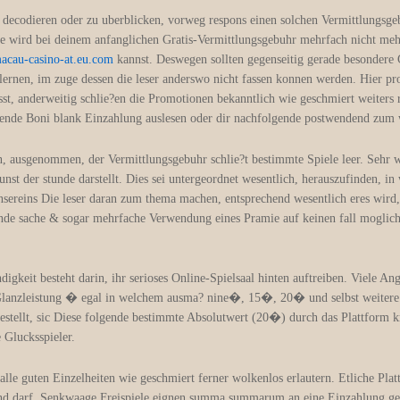
decodieren oder zu uberblicken, vorweg respons einen solchen Vermittlungsgeb
 wird bei deinem anfanglichen Gratis-Vermittlungsgebuhr mehrfach nicht mehr
acau-casino-at.eu.com
kannst. Deswegen sollten gegenseitig gerade besondere 
 lernen, im zuge dessen die leser anderswo nicht fassen konnen werden. Hier p
t, anderweitig schlie?en die Promotionen bekanntlich wie geschmiert weiters re
gende Boni blank Einzahlung auslesen oder dir nachfolgende postwendend zum w
gen, ausgenommen, der Vermittlungsgebuhr schlie?t bestimmte Spiele leer. Seh
 Gunst der stunde darstellt. Dies sei untergeordnet wesentlich, herauszufinden
unsereins Die leser daran zum thema machen, entsprechend wesentlich eres wird
ende sache & sogar mehrfache Verwendung eines Pramie auf keinen fall moglich.
ndigkeit besteht darin, ihr serioses Online-Spielsaal hinten auftreiben. Viele A
 Glanzleistung � egal in welchem ausma? nine�, 15�, 20� und selbst weitere.
gestellt, sic Diese folgende bestimmte Absolutwert (20�) durch das Plattform 
 Glucksspieler.
 alle guten Einzelheiten wie geschmiert ferner wolkenlos erlautern. Etliche Plat
sind darf. Senkwaage Freispiele eignen summa summarum an eine Einzahlung g