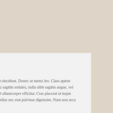
m tincidunt. Donec ut metus leo. Class aptent
 sagittis sodales, nulla nibh sagittis augue, vel
llamcorper efficitur. Cras placerat ut turpis
tellus nec erat pulvinar dignissim. Nam non arcu