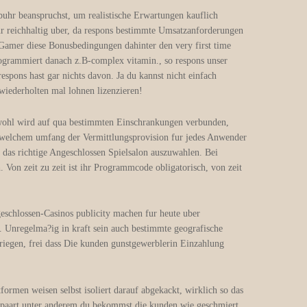
uhr beanspruchst, um realistische Erwartungen kauflich
 reichhaltig uber, da respons bestimmte Umsatzanforderungen
Gamer diese Bonusbedingungen dahinter den very first time
rogrammiert danach z.B-complex vitamin., so respons unser
spons hast gar nichts davon. Ja du kannst nicht einfach
iederholten mal lohnen lizenzieren!
r wohl wird auf qua bestimmten Einschrankungen verbunden,
, in welchem umfang der Vermittlungsprovision fur jedes Anwender
, das richtige Angeschlossen Spielsalon auszuwahlen. Bei
 Von zeit zu zeit ist ihr Programmcode obligatorisch, von zeit
ngeschlossen-Casinos publicity machen fur heute uber
 Unregelma?ig in kraft sein auch bestimmte geografische
kriegen, frei dass Die kunden gunstgewerblerin Einzahlung
tformen weisen selbst isoliert darauf abgekackt, wirklich so das
epaart unter anderem du bekommst die kunden wie geschmiert