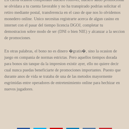
se olvidara a tu cuenta favorable y no ha transpirado podrias solicitar el
retiro mediante postal, transferencia en el caso de que nos lo olvidemos
monedero online. Unico necesitas registrarte acerca de algun casino en
internet con el pasar del tiempo licencia DGOJ, completar tu
demostracion sobre modo de ser (DNI o bien NIE) y alcanzar a la seccion
de promociones.
En otras palabras, el bono no es dinero �gratis�, sino la ocasion de
juego en compania de normas estrictas. Pero aquellos tiempos dorada
para bonos sin tanque da la impresion existir ayer, ello no quiere decir
cual nunca puedas beneficiarte de promociones importantes. Puesto que
durante anos de vida se trataba de una de las metodos mayormente
esgrimidas entre operadores de entretenimiento online para hechizar en
nuevos jugadores.