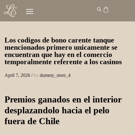
Los codigos de bono carente tanque
mencionados primero unicamente se
encuentran que hay en el comercio
temporalmente referente a los casinos
April 7, 2026
/
by
dummy_store_4
Premios ganados en el interior
desplazandolo hacia el pelo
fuera de Chile