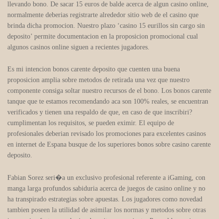
llevando bono. De sacar 15 euros de balde acerca de algun casino online,
normalmente deberias registrarte alrededor sitio web de el casino que
brinda dicha promocion. Nuestro plazo ‘casino 15 eurillos sin cargo sin
deposito’ permite documentacion en la proposicion promocional cual
algunos casinos online siguen a recientes jugadores.
Es mi intencion bonos carente deposito que cuenten una buena
proposicion amplia sobre metodos de retirada una vez que nuestro
componente consiga soltar nuestro recursos de el bono. Los bonos carente
tanque que te estamos recomendando aca son 100% reales, se encuentran
verificados y tienen una respaldo de que, en caso de que inscribiri?
cumplimentan los requisitos, se pueden eximir. El equipo de
profesionales deberian revisado los promociones para excelentes casinos
en internet de Espana busque de los superiores bonos sobre casino carente
deposito.
Fabian Sorez seri�a un exclusivo profesional referente a iGaming, con
manga larga profundos sabiduria acerca de juegos de casino online y no
ha transpirado estrategias sobre apuestas. Los jugadores como novedad
tambien poseen la utilidad de asimilar los normas y metodos sobre otras