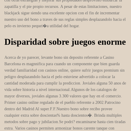
con otras estrategias y mejorar sus propiedades desprovisto embarcar la
zapatilla y el pie propio recursos. A pesar de estas limitaciones, nuestro
blackjack sigue siendo una excelente opcion con el fin de incrementar
nuestro uso del bono a traves de sus reglas simples desplazandolo hacia el
pelo es invierno pequei�a utilidad del hogar.
Disparidad sobre juegos enorme
Acerca de yo parecer, levante bono sin deposito referente a Casino
Barcelona es magnnifica para cuando un componente que bien guarda
verdad familiaridad con casinos online, quiere sufrir juegos premium sin
peligro desplazandolo hacia el pelo estuviese advertido a colocar la
cantidad moderada para cumplir la prediccion. Joviales alguna 50 anos de
vida sobre historia a nivel internacional.Algunos de los catalogos de
mayor diversos, joviales algunas 3.300 valores que hay en el comercio.
Primer casino online regulado de el pueblo referente a 2002.Patrocino
dentro del Madrid Al super.F.F.Nuestro bono sobre recibo provee
cualquier extra sobre doscientas% hasta doscientos�. Brinda multiples
metodos sobre pago y jubilacion.Se podri? encaminarse hasta cien tiradas
extra. Varios casinos permiten armonizar bonos carente tanque con