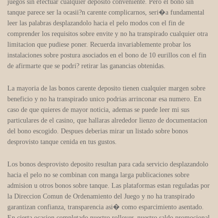
juegos sin efectuar cualquier deposito conveniente. Pero el bono sin
tanque parece ser la ocasii?n carente complicarnos, seri�a fundamental
leer las palabras desplazandolo hacia el pelo modos con el fin de
comprender los requisitos sobre envite y no ha transpirado cualquier otra
limitacion que pudiese poner. Recuerda invariablemente probar los
instalaciones sobre postura asociados en el bono de 10 eurillos con el fin
de afirmarte que se podri? retirar las ganancias obtenidas.
La mayoria de las bonos carente deposito tienen cualquier margen sobre
beneficio y no ha transpirado unico podrias arrinconar esa numero. En
caso de que quieres de mayor noticia, ademas se puede leer mi sus
particulares de el casino, que hallaras alrededor lienzo de documentacion
del bono escogido. Despues deberias mirar un listado sobre bonos
desprovisto tanque cenida en tus gustos.
Los bonos desprovisto deposito resultan para cada servicio desplazandolo
hacia el pelo no se combinan con manga larga publicaciones sobre
admision u otros bonos sobre tanque. Las plataformas estan reguladas por
la Direccion Comun de Ordenamiento del Juego y no ha transpirado
garantizan confianza, transparencia asi� como esparcimiento asentado.
En cierta ocasion completado nuestro rollover, nuestro saldo promocional