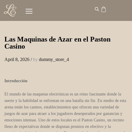
Las Maquinas de Azar en el Paston
Casino
April 8, 2026
/
by
dummy_store_4
Introducción
El mundo de las maquetas electrónicas es un reino fascinante donde la
suerte y la habilidad se enfrentan en una batalla sin fin. En medio de esta
arena están los casinos, establecimientos que ofrecen una variedad de
juegos de azar para atraer a los jugadores desesperados por ganancias y
emociones intensas. Uno de estos locales es el Paston Casino, un recinto
lleno de expectativas donde se disputan premios en efectivo y la