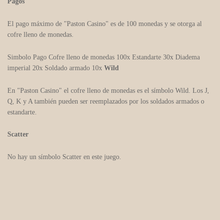
Pagos
El pago máximo de "Paston Casino" es de 100 monedas y se otorga al
cofre lleno de monedas.
Simbolo Pago Cofre lleno de monedas 100x Estandarte 30x Diadema
imperial 20x Soldado armado 10x
Wild
En "Paston Casino" el cofre lleno de monedas es el símbolo Wild. Los J,
Q, K y A también pueden ser reemplazados por los soldados armados o
estandarte.
Scatter
No hay un símbolo Scatter en este juego.