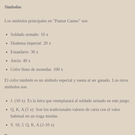
Simbolos
Los simbolos principales en "Paston Casino" son:
Soldado armado: 10 x
Diadema imperial: 20 x
Estandarte: 30 x
Ancla: 40 x
Cofre lleno de monedas: 100 x
El cofre también es un símbolo especial y suena al ser ganado. Los otros
simbolos son:
J. (10 x): Es la letra que reemplazará al soldado armado en este juego.
Q, K, A (5 x): Son los tradicionales valores de carta con el valor
habitual en un traga miedas.
9, 10, J, Q, K, A (2-10 x)