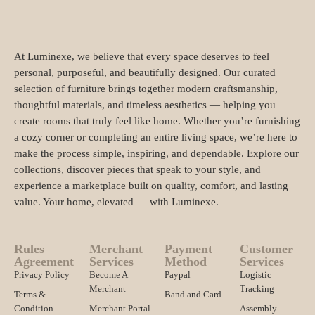
At Luminexe, we believe that every space deserves to feel
personal, purposeful, and beautifully designed. Our curated
selection of furniture brings together modern craftsmanship,
thoughtful materials, and timeless aesthetics — helping you
create rooms that truly feel like home. Whether you’re furnishing
a cozy corner or completing an entire living space, we’re here to
make the process simple, inspiring, and dependable. Explore our
collections, discover pieces that speak to your style, and
experience a marketplace built on quality, comfort, and lasting
value. Your home, elevated — with Luminexe.
Rules
Merchant
Payment
Customer
Agreement
Services
Method
Services
Privacy Policy
Become A
Paypal
Logistic
Merchant
Tracking
Terms &
Band and Card
Condition
Merchant Portal
Assembly