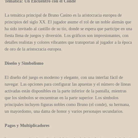
Temática: Un Encuentro con el Conde
La temática principal de Bruno Casino es la aristocracia europea de
principios del siglo XX. El jugador asume el rol de un noble alemán que
ha sido invitado al castillo de su tío, donde se espera que participe en una
fiesta llena de juegos y diversión. Los gráficos son impresionantes, con
detalles realistas y colores vibrantes que transportan al jugador a la época
de oro de la aristocracia europea.
Diseño y Simbolismo
El diseño del juego es moderno y elegante, con una interfaz fácil de
navegar. Las opciones para configurar las apuestas y el número de líneas
activadas están disponibles en la parte inferior de la pantalla, mientras
que los símbolos se encuentran en la parte superior. Los símbolos
principales incluyen figuras nobles como Bruno (el conde), su hermana,
un mayordomo, una dama de honor y varios personajes secundarios.
Pagos y Multiplicadores