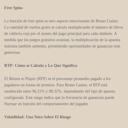
Free Spins
La función de free spins es otro aspecto emocionante de Bruno Casino.
La cantidad de vueltas gratis se calcula multiplicando el número de libros
de cubierta roja por el monto del pago principal para cada símbolo. A
medida que los juegos gratuitos avanzan, la multiplicación de la apuesta
máxima también aumenta, permitiendo oportunidades de ganancias más
generosas.
RTP: Cómo se Calcula y Lo Que Significa
El Return to Player (RTP) es el porcentaje promedio pagado a los
jugadores en forma de premios. Para Bruno Casino, el RTP está
establecido entre 96,11% y 98,32%, dependiendo del tipo de apuesta
configurada. Este rango indica que la frecuencia de ganancias puede
fluctuar en función del comportamiento del jugador.
Volatilidad: Una Nota Sobre El Riesgo