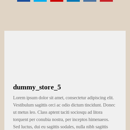
dummy_store_5
Lorem ipsum dolor sit amet, consectetur adipiscing elit.
Vestibulum sagittis orci ac odio dictum tincidunt. Donec
ut metus leo. Class aptent taciti sociosqu ad litora
torquent per conubia nostra, per inceptos himenaeos.
Sed luctus, dui eu sagittis sodales, nulla nibh sagittis