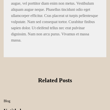
augue, vel porttitor diam enim non metus. Vestibulum
aliquam augue neque. Phasellus tincidunt odio eget
ullamcorper efficitur. Cras placerat ut turpis pellentesque
vulputate. Nam sed consequat tortor. Curabitur finibus
sapien dolor. Ut eleifend tellus nec erat pulvinar
dignissim. Nam non arcu purus. Vivamus et massa
massa.
Related Posts
Blog