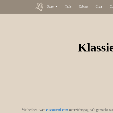
Store
Table
Cabinet
Chair
Co
Klassi
We hebben twee
cuscocasnl.com
overzichtspagina’s gemaakt waar