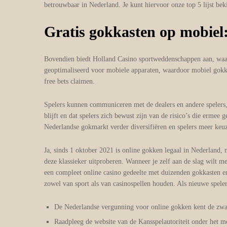
betrouwbaar in Nederland. Je kunt hiervoor onze top 5 lijst bek
Gratis gokkasten op mobiel: 
Bovendien biedt Holland Casino sportweddenschappen aan, waard
geoptimaliseerd voor mobiele apparaten, waardoor mobiel gokke
free bets claimen.
Spelers kunnen communiceren met de dealers en andere spelers, 
blijft en dat spelers zich bewust zijn van de risico’s die erme
Nederlandse gokmarkt verder diversifiëren en spelers meer keuze
Ja, sinds 1 oktober 2021 is online gokken legaal in Nederland, 
deze klassieker uitproberen. Wanneer je zelf aan de slag wilt me
een compleet online casino gedeelte met duizenden gokkasten en 
zowel van sport als van casinospellen houden. Als nieuwe speler
De Nederlandse vergunning voor online gokken kent de zwaa
Raadpleeg de website van de Kansspelautoriteit onder het me