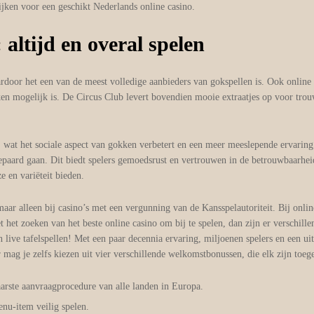
ijken voor een geschikt Nederlands online casino.
altijd en overal spelen
oor het een van de meest volledige aanbieders van gokspellen is. Ook online p
n mogelijk is. De Circus Club levert bovendien mooie extraatjes op voor trou
wat het sociale aspect van gokken verbetert en een meer meeslepende ervaring
e gepaard gaan. Dit biedt spelers gemoedsrust en vertrouwen in de betrouwbaarh
 en variëteit bieden.
maar alleen bij casino’s met een vergunning van de Kansspelautoriteit. Bij onlin
t het zoeken van het beste online casino om bij te spelen, dan zijn er verschille
live tafelspellen! Met een paar decennia ervaring, miljoenen spelers en een uitg
 mag je zelfs kiezen uit vier verschillende welkomstbonussen, die elk zijn toege
rste aanvraagprocedure van alle landen in Europa.
nu-item veilig spelen.